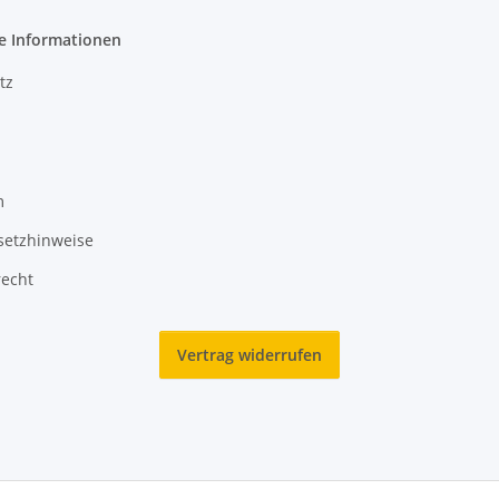
e Informationen
tz
m
setzhinweise
recht
Vertrag widerrufen