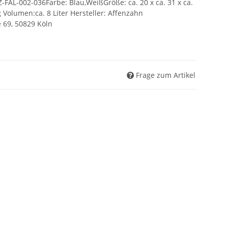
AFZ-FAL-002-036Farbe: Blau,WeißGröße: ca. 20 x ca. 31 x ca.
 Volumen:ca. 8 Liter Hersteller: Affenzahn
e 69, 50829 Köln
Frage zum Artikel