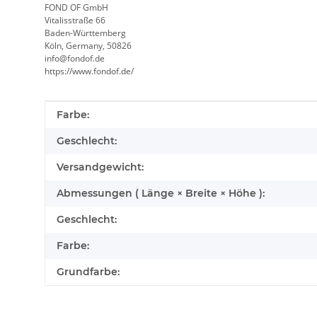
FOND OF GmbH
Vitalisstraße 66
Baden-Württemberg
Köln, Germany, 50826
info@fondof.de
https://www.fondof.de/
Produkteigenschaft
Wert
Farbe:
Geschlecht:
Versandgewicht:
Abmessungen ( Länge × Breite × Höhe ):
Geschlecht:
Farbe:
Grundfarbe: