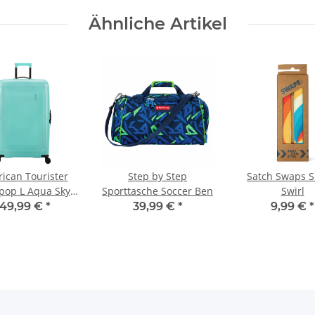
Ähnliche Artikel
ican Tourister
Step by Step
Satch Swaps 
pop L Aqua Sky
Sporttasche Soccer Ben
Swirl
Koffer
149,99 €
*
39,99 €
*
9,99 €
*