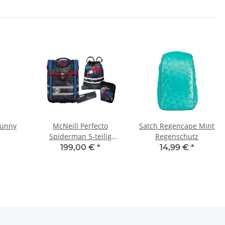
Sunny
McNeill Perfecto
Satch Regencape Mint
Spiderman 5-teilig
Regenschutz
Schulranzenset
199,00 €
*
14,99 €
*