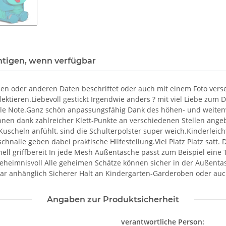
htigen, wenn verfügbar
n oder anderen Daten beschriftet oder auch mit einem Foto verse
ektieren.Liebevoll gestickt Irgendwie anders ? mit viel Liebe zum De
lle Note.Ganz schön anpassungsfähig Dank des höhen- und weitenv
 können dank zahlreicher Klett-Punkte an verschiedenen Stellen ang
uscheln anfühlt, sind die Schulterpolster super weich.Kinderleicht 
hnalle geben dabei praktische Hilfestellung.Viel Platz Platz satt.
l griffbereit In jede Mesh Außentasche passt zum Beispiel eine Tr
eheimnisvoll Alle geheimen Schätze können sicher in der Außenta
ar anhänglich Sicherer Halt an Kindergarten-Garderoben oder auch
Angaben zur Produktsicherheit
verantwortliche Person: