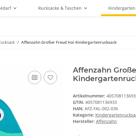
bedarf
Rucksäcke & Taschen
Kindergarten
rucksack
Affenzahn Großer Freud Hai Kindergartenrucksack
Affenzahn Große
Kindergartenruc
Artikelnummer:
405708113693
GTIN:
4057081136933
HAN:
AFZ-FAL-002-036
Kategorie:
Kindergartenrucksa
Hersteller:
Affenzahn