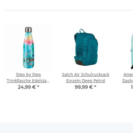
Step by Step
Satch Air Schulrucksack
Amer
Trinkflasche Edelstahl
Einzeln Deep Petrol
Dash
Chameleon Joshy
24,99 €
*
99,99 €
*