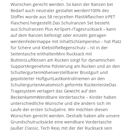
Wünschen gerecht werden. So kann der Ranzen bei
Bedarf auch neutraler gestaltet werden!100% des
Stoffes wurde aus 58 recycelten Plastikflaschen (rPET
Flaschen) hergestellt.Das Schulranzen Set besteht
aus:Schulranzen Plus AirSport-/Tagesrucksack – kann
auf dem Ranzen befestigt oder einzeln getragen
werdenFedermappe mit InhaltSchlamperetui – hat Platz
für Schere und KlebstifteRegenschutz – ist in der
Seitentasche enthaltenMini Rucksack mit
ButtonsLuftkissen am Rücken sorgt für dynamischen
SupportAngenehme Polsterung am Rücken und an den
SchultergurtenHöhenverstellbarer Brustgurt und
gepolsterter HüftgurtLastkontrollriemen an den
SchultergurtenAnatomisch geformte RückenleisteDas
Tragesystem verlagert das Gewicht auf den
BeckenkammWendbare Vordertasche – Kinder haben
unterschiedliche Wünsche und die ändern sich im
Laufe der ersten Schuljahre. Wir möchten diesen
Wünschen gerecht werden. Deshalb haben alle unsere
Grundschulrucksäcke eine wendbare Vordertasche
(außer Classic, Tech Rex), mit der der Rucksack sein