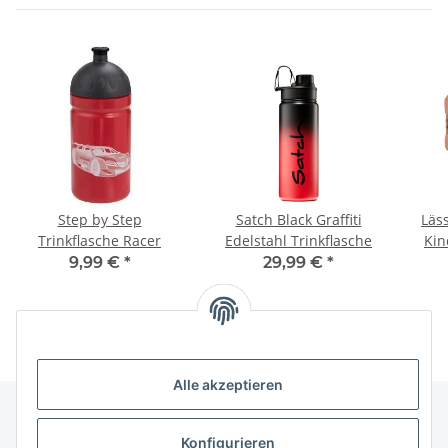
Step by Step
Satch Black Graffiti
Läs
Trinkflasche Racer
Edelstahl Trinkflasche
Kin
9,99 €
*
29,99 €
*
Alle akzeptieren
Konfigurieren