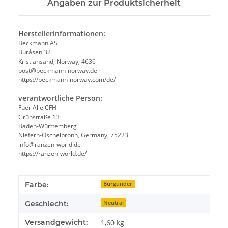
Angaben zur Produktsicherheit
Herstellerinformationen:
Beckmann AS
Buråsen 32
Kristiansand, Norway, 4636
post@beckmann-norway.de
https://beckmann-norway.com/de/
verantwortliche Person:
Fuer Alle CFH
Grünstraße 13
Baden-Württemberg
Niefern-Öschelbronn, Germany, 75223
info@ranzen-world.de
https://ranzen-world.de/
Produkteigenschaft
Wert
Farbe:
Burgunder
Geschlecht:
Neutral
Versandgewicht:
1,60 kg