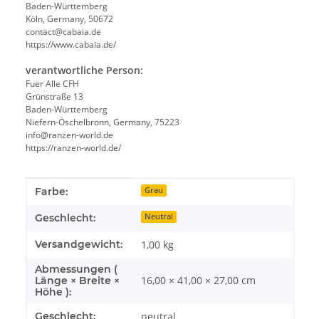
Baden-Württemberg
Köln, Germany, 50672
contact@cabaia.de
https://www.cabaia.de/
verantwortliche Person:
Fuer Alle CFH
Grünstraße 13
Baden-Württemberg
Niefern-Öschelbronn, Germany, 75223
info@ranzen-world.de
https://ranzen-world.de/
Produkteigenschaft
Wert
Farbe:
Grau
Geschlecht:
Neutral
Versandgewicht:
1,00 kg
Abmessungen (
16,00 × 41,00 × 27,00 cm
Länge × Breite ×
Höhe ):
Geschlecht:
neutral