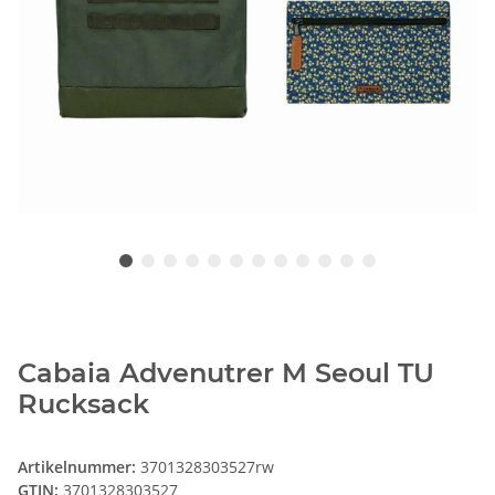
Cabaia Advenutrer M Seoul TU
Rucksack
Artikelnummer:
3701328303527rw
GTIN:
3701328303527