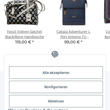
Fossil Sydney Satchel
Cabaia Adventurer L
Co
Black/Bone Handtasche
Port Antonio TU
Be
Rucksack
119,00 €
*
99,00 €
*
Alle akzeptieren
Konfigurieren
Informationen
Ablehnen
Gesetzliche Informationen