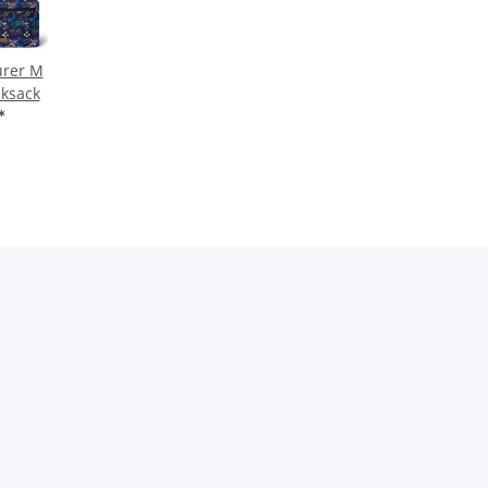
urer M
ksack
*