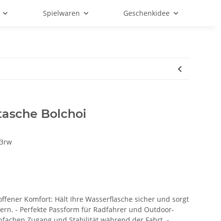
Spielwaren
Geschenkidee
tasche Bolchoi
3rw
roffener Komfort: Hält Ihre Wasserflasche sicher und sorgt
ern. - Perfekte Passform für Radfahrer und Outdoor-
infachen Zugang und Stabilität während der Fahrt. -