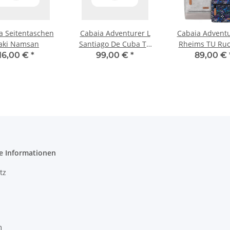
a Seitentaschen
Cabaia Adventurer L
Cabaia Advent
aki Namsan
Santiago De Cuba TU
Rheims TU Ruc
Rucksack CABA-
16,00 €
*
99,00 €
*
89,00 €
442WGH-F001
e Informationen
tz
m