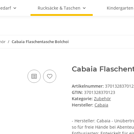
bedarf
Rucksäcke & Taschen
Kindergarten
hör
Cabaia Flaschentasche Bolchoi
Cabaia Flaschen
Artikelnummer:
370132837012
GTIN:
3701328370123
Kategorie:
Zubehör
Hersteller:
Cabaia
- Hersteller: Cabaia - Unübert
so für freie Hände bei Abenteu
Enthusiasten: Entwickelt für e