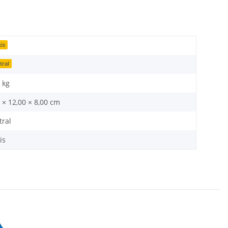
is
tral
 kg
 × 12,00 × 8,00 cm
tral
is