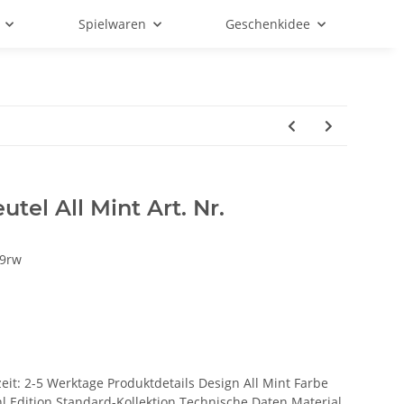
Spielwaren
Geschenkidee
tel All Mint Art. Nr.
9rw
zeit: 2-5 Werktage Produktdetails Design All Mint Farbe
 Edition Standard-Kollektion Technische Daten Material