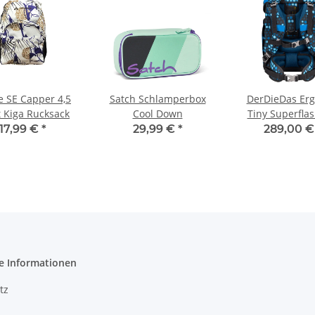
 SE Capper 4,5
Satch Schlamperbox
DerDieDas Erg
t Kiga Rucksack
Cool Down
Tiny Superflas
Blue Robo
17,99 €
*
29,99 €
*
289,00 
e Informationen
tz