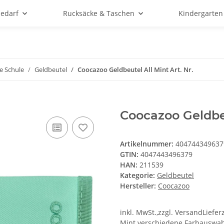
bedarf
Rucksäcke & Taschen
Kindergarten
e Schule
Geldbeutel
Coocazoo Geldbeutel All Mint Art. Nr.
Coocazoo Geldbeu
Artikelnummer:
404744349637
GTIN:
4047443496379
HAN:
211539
Kategorie:
Geldbeutel
Hersteller:
Coocazoo
inkl. MwSt.,zzgl. VersandLiefer
Mint verschiedene Farbauswahl