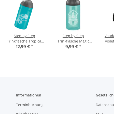
Step by Step
Step by Step
Vaude
Trinkflasche Tropical
Trinkflasche Magic
viole
Chameleon
Castle
12,99 €
*
9,99 €
*
Informationen
Gesetzlich
Terminbuchung
Datenschu
Wir über uns
AGB