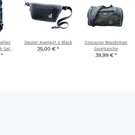
oFlex
Deuter Avengo1.5 Black
Coocazoo Woodsman
h Set
Sporttasche
25,00 €
*
t
€
*
39,99 €
*