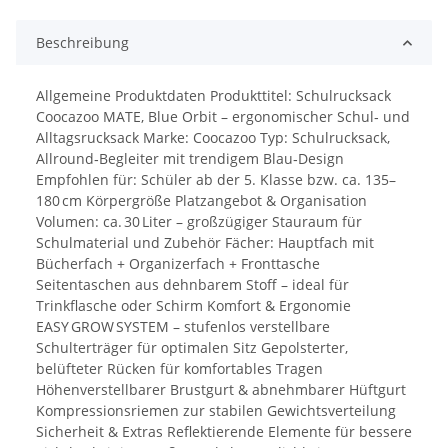
Beschreibung
Allgemeine Produktdaten Produkttitel: Schulrucksack
Coocazoo MATE, Blue Orbit – ergonomischer Schul‑ und
Alltagsrucksack Marke: Coocazoo Typ: Schulrucksack,
Allround‑Begleiter mit trendigem Blau‑Design
Empfohlen für: Schüler ab der 5. Klasse bzw. ca. 135–
180 cm Körpergröße Platzangebot & Organisation
Volumen: ca. 30 Liter – großzügiger Stauraum für
Schulmaterial und Zubehör Fächer: Hauptfach mit
Bücherfach + Organizerfach + Fronttasche
Seitentaschen aus dehnbarem Stoff – ideal für
Trinkflasche oder Schirm Komfort & Ergonomie
EASY GROW SYSTEM – stufenlos verstellbare
Schulterträger für optimalen Sitz Gepolsterter,
belüfteter Rücken für komfortables Tragen
Höhenverstellbarer Brustgurt & abnehmbarer Hüftgurt
Kompressionsriemen zur stabilen Gewichtsverteilung
Sicherheit & Extras Reflektierende Elemente für bessere