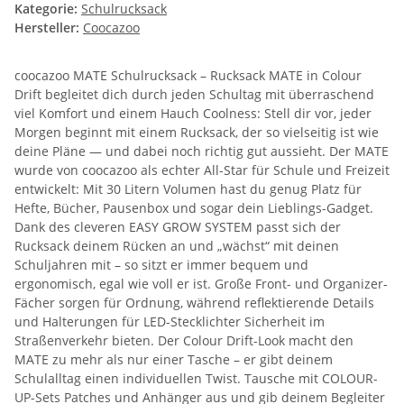
Kategorie:
Schulrucksack
Hersteller:
Coocazoo
coocazoo MATE Schulrucksack – Rucksack MATE in Colour
Drift begleitet dich durch jeden Schultag mit überraschend
viel Komfort und einem Hauch Coolness: Stell dir vor, jeder
Morgen beginnt mit einem Rucksack, der so vielseitig ist wie
deine Pläne — und dabei noch richtig gut aussieht. Der MATE
wurde von coocazoo als echter All-Star für Schule und Freizeit
entwickelt: Mit 30 Litern Volumen hast du genug Platz für
Hefte, Bücher, Pausenbox und sogar dein Lieblings-Gadget.
Dank des cleveren EASY GROW SYSTEM passt sich der
Rucksack deinem Rücken an und „wächst“ mit deinen
Schuljahren mit – so sitzt er immer bequem und
ergonomisch, egal wie voll er ist. Große Front- und Organizer-
Fächer sorgen für Ordnung, während reflektierende Details
und Halterungen für LED-Stecklichter Sicherheit im
Straßenverkehr bieten. Der Colour Drift-Look macht den
MATE zu mehr als nur einer Tasche – er gibt deinem
Schulalltag einen individuellen Twist. Tausche mit COLOUR-
UP-Sets Patches und Anhänger aus und gib deinem Begleiter