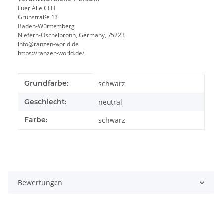
Fuer Alle CFH
Grünstraße 13
Baden-Württemberg
Niefern-Öschelbronn, Germany, 75223
info@ranzen-world.de
https://ranzen-world.de/
Produkteigenschaft
Wert
Grundfarbe:
schwarz
Geschlecht:
neutral
Farbe:
schwarz
Bewertungen