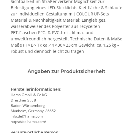
Sichtbarkeit im Straßenverkehr Möglichkeit zur
Befestigung eines LED‑Stecklichts Klettfläche & Schlaufe
zur individuellen Gestaltung mit COLOUR UP‑Sets
Material & Nachhaltigkeit Material: Langlebiges,
wasserabweisendes Polyester aus recycelten
PET‑Flaschen PFC‑ & PVC‑frei – klima‑ und
umweltfreundlich hergestellt Technische Daten & Maße
Maße (H × B × T): ca. 44 × 30 × 23 cm Gewicht: ca. 1,25 kg –
robust und dennoch leicht zu tragen
Angaben zur Produktsicherheit
Herstellerinformationen:
Hama GmbH & Co KG
Dresdner Str. 8
Baden-Württemberg
Monheim, Germany, 86652
info.de@hama.com
https://de.hama.com/
verantwortliche Person: