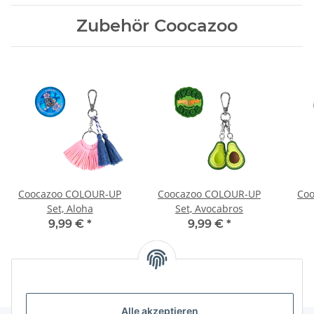
Zubehör Coocazoo
Coocazoo COLOUR-UP
Coocazoo COLOUR-UP
Co
Set, Aloha
Set, Avocabros
9,99 €
*
9,99 €
*
Alle akzeptieren