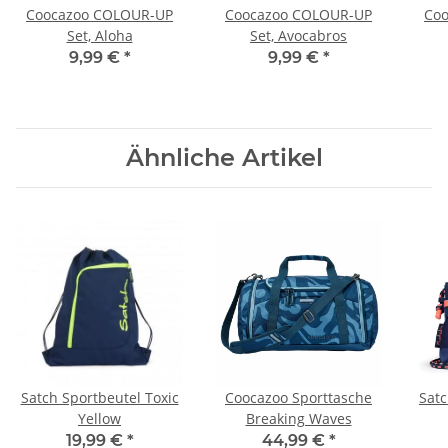
Coocazoo COLOUR-UP
Coocazoo COLOUR-UP
Co
Set, Aloha
Set, Avocabros
9,99 €
*
9,99 €
*
Ähnliche Artikel
Satch Sportbeutel Toxic
Coocazoo Sporttasche
Satc
Yellow
Breaking Waves
19,99 €
*
44,99 €
*