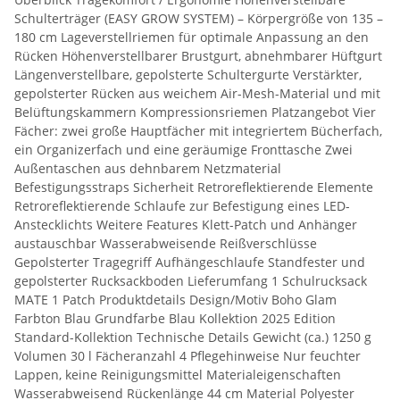
Schulterträger (EASY GROW SYSTEM) – Körpergröße von 135 –
180 cm Lageverstellriemen für optimale Anpassung an den
Rücken Höhenverstellbarer Brustgurt, abnehmbarer Hüftgurt
Längenverstellbare, gepolsterte Schultergurte Verstärkter,
gepolsterter Rücken aus weichem Air-Mesh-Material und mit
Belüftungskammern Kompressionsriemen Platzangebot Vier
Fächer: zwei große Hauptfächer mit integriertem Bücherfach,
ein Organizerfach und eine geräumige Fronttasche Zwei
Außentaschen aus dehnbarem Netzmaterial
Befestigungsstraps Sicherheit Retroreflektierende Elemente
Retroreflektierende Schlaufe zur Befestigung eines LED-
Anstecklichts Weitere Features Klett-Patch und Anhänger
austauschbar Wasserabweisende Reißverschlüsse
Gepolsterter Tragegriff Aufhängeschlaufe Standfester und
gepolsterter Rucksackboden Lieferumfang 1 Schulrucksack
MATE 1 Patch Produktdetails Design/Motiv Boho Glam
Farbton Blau Grundfarbe Blau Kollektion 2025 Edition
Standard-Kollektion Technische Details Gewicht (ca.) 1250 g
Volumen 30 l Fächeranzahl 4 Pflegehinweise Nur feuchter
Lappen, keine Reinigungsmittel Materialeigenschaften
Wasserabweisend Rückenlänge 44 cm Material Polyester