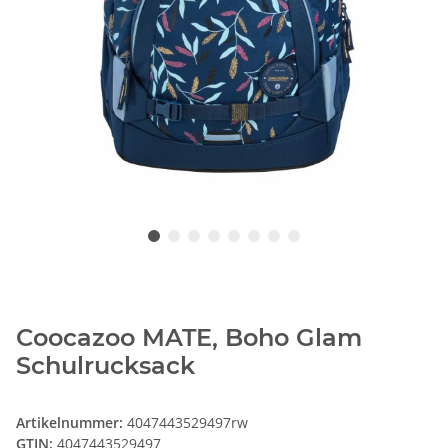
Coocazoo MATE, Boho Glam
Schulrucksack
Artikelnummer:
4047443529497rw
GTIN:
4047443529497