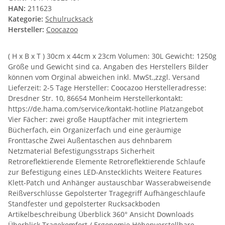
HAN:
211623
Kategorie:
Schulrucksack
Hersteller:
Coocazoo
( H x B x T ) 30cm x 44cm x 23cm Volumen: 30L Gewicht: 1250g
Größe und Gewicht sind ca. Angaben des Herstellers Bilder
können vom Orginal abweichen inkl. MwSt.,zzgl. Versand
Lieferzeit: 2-5 Tage Hersteller: Coocazoo Herstelleradresse:
Dresdner Str. 10, 86654 Monheim Herstellerkontakt:
https://de.hama.com/service/kontakt-hotline Platzangebot
Vier Fächer: zwei große Hauptfächer mit integriertem
Bücherfach, ein Organizerfach und eine geräumige
Fronttasche Zwei Außentaschen aus dehnbarem
Netzmaterial Befestigungsstraps Sicherheit
Retroreflektierende Elemente Retroreflektierende Schlaufe
zur Befestigung eines LED-Anstecklichts Weitere Features
Klett-Patch und Anhänger austauschbar Wasserabweisende
Reißverschlüsse Gepolsterter Tragegriff Aufhängeschlaufe
Standfester und gepolsterter Rucksackboden
Artikelbeschreibung Überblick 360° Ansicht Downloads
Überblick Tragekomfort / Ergonomie Höhenverstellbare