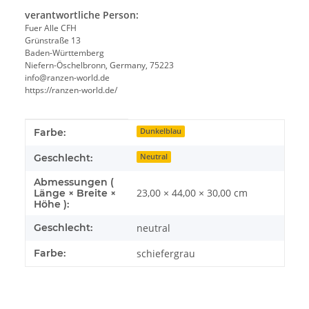
verantwortliche Person:
Fuer Alle CFH
Grünstraße 13
Baden-Württemberg
Niefern-Öschelbronn, Germany, 75223
info@ranzen-world.de
https://ranzen-world.de/
Produkteigenschaft
Wert
Farbe:
Dunkelblau
Geschlecht:
Neutral
Abmessungen (
23,00 × 44,00 × 30,00 cm
Länge × Breite ×
Höhe ):
Geschlecht:
neutral
Farbe:
schiefergrau