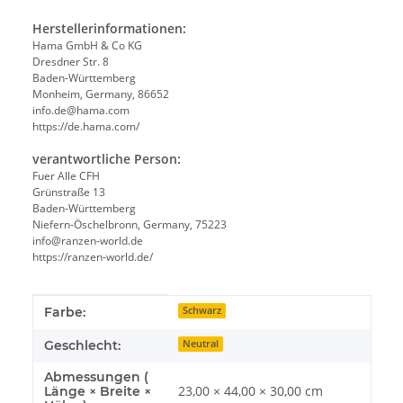
Herstellerinformationen:
Hama GmbH & Co KG
Dresdner Str. 8
Baden-Württemberg
Monheim, Germany, 86652
info.de@hama.com
https://de.hama.com/
verantwortliche Person:
Fuer Alle CFH
Grünstraße 13
Baden-Württemberg
Niefern-Öschelbronn, Germany, 75223
info@ranzen-world.de
https://ranzen-world.de/
Produkteigenschaft
Wert
Farbe:
Schwarz
Geschlecht:
Neutral
Abmessungen (
23,00 × 44,00 × 30,00 cm
Länge × Breite ×