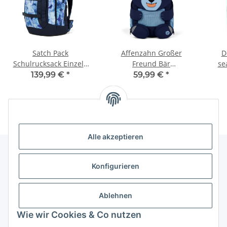
Satch Pack
Affenzahn Großer
D
Schulrucksack Einzeln
Freund Bär
se
Blurry Sky
Kindergartenrucksack
Kin
139,99 €
*
59,99 €
*
Alle akzeptieren
Konfigurieren
Informationen
Ablehnen
Gesetzliche Informationen
Wie wir Cookies & Co nutzen