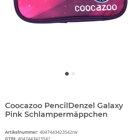
Coocazoo PencilDenzel Galaxy
Pink Schlampermäppchen
Artikelnummer:
4047443423542rw
GTIN:
4047443423542