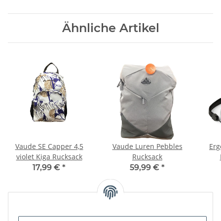
Ähnliche Artikel
Vaude SE Capper 4,5
Vaude Luren Pebbles
Erg
violet Kiga Rucksack
Rucksack
17,99 €
*
59,99 €
*