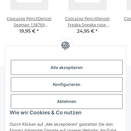
Coocazoo PencilDenzel
Coocazoo PencilDenzel
Coo
Seaman 138769
Freaka Sneaka rose-
Schlampermäppchen
purple 188133
19,95 €
*
24,95 €
*
Schlampermäppchen
Alle akzeptieren
Konfigurieren
Informationen
Ablehnen
Gesetzliche Informationen
Wie wir Cookies & Co nutzen
Vertrag widerrufen
Durch Klicken auf „Alle akzeptieren“ gestatten Sie den
Einsatz folgender Dienste auf unserer Website: YouTube,