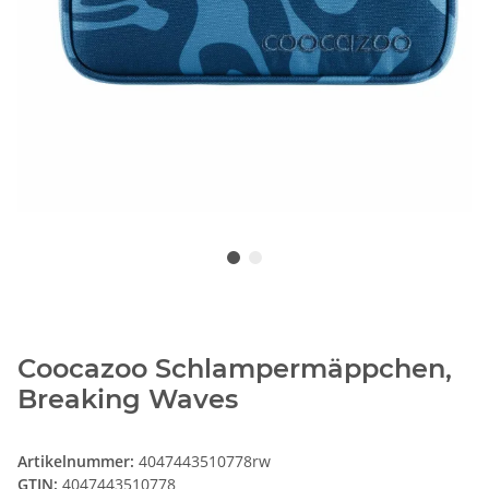
Coocazoo Schlampermäppchen,
Breaking Waves
Artikelnummer:
4047443510778rw
GTIN:
4047443510778