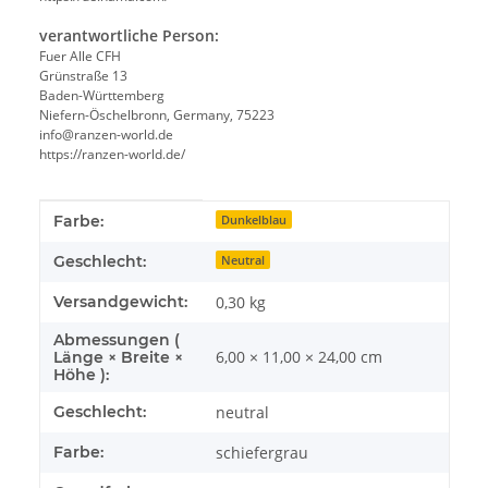
verantwortliche Person:
Fuer Alle CFH
Grünstraße 13
Baden-Württemberg
Niefern-Öschelbronn, Germany, 75223
info@ranzen-world.de
https://ranzen-world.de/
Produkteigenschaft
Wert
Farbe:
Dunkelblau
Geschlecht:
Neutral
Versandgewicht:
0,30 kg
Abmessungen (
6,00 × 11,00 × 24,00 cm
Länge × Breite ×
Höhe ):
Geschlecht:
neutral
Farbe:
schiefergrau