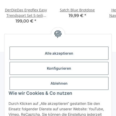
DerDieDas Ergoflex Easy
Satch Blue Brotdose
He
Trendsport Set 5-teilig
Nav
19,99 €
*
Schulranzen
199,00 €
*
Alle akzeptieren
Konfigurieren
Informationen
Ablehnen
Gesetzliche Informationen
Wie wir Cookies & Co nutzen
Vertrag widerrufen
Durch Klicken auf „Alle akzeptieren“ gestatten Sie den
Einsatz folgender Dienste auf unserer Website: YouTube,
Vimeo, ReCaptcha. Sie können die Einstellung jederzeit