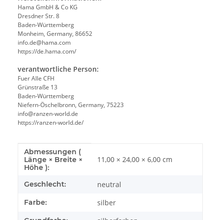
Hama GmbH & Co KG
Dresdner Str. 8
Baden-Württemberg
Monheim, Germany, 86652
info.de@hama.com
https://de.hama.com/
verantwortliche Person:
Fuer Alle CFH
Grünstraße 13
Baden-Württemberg
Niefern-Öschelbronn, Germany, 75223
info@ranzen-world.de
https://ranzen-world.de/
Abmessungen (
Produkteigenschaft
Wert
11,00 × 24,00 × 6,00 cm
Länge × Breite ×
Höhe ):
Geschlecht:
neutral
Farbe:
silber