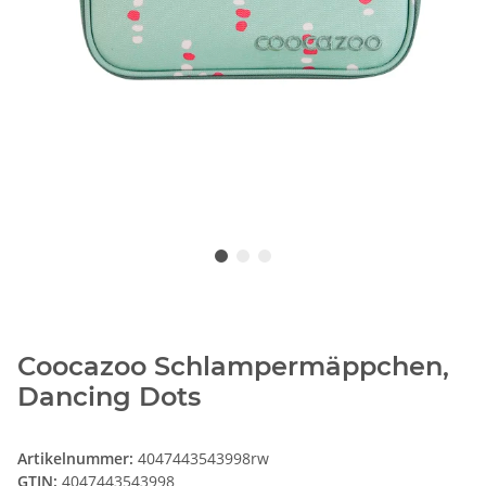
Coocazoo Schlampermäppchen,
Dancing Dots
Artikelnummer:
4047443543998rw
GTIN:
4047443543998