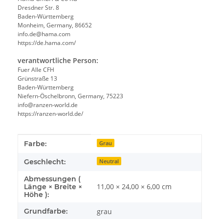
Dresdner Str. 8
Baden-Württemberg
Monheim, Germany, 86652
info.de@hama.com
https://de.hama.com/
verantwortliche Person:
Fuer Alle CFH
Grünstraße 13
Baden-Württemberg
Niefern-Öschelbronn, Germany, 75223
info@ranzen-world.de
https://ranzen-world.de/
Produkteigenschaft
Wert
Farbe:
Grau
Geschlecht:
Neutral
Abmessungen (
11,00 × 24,00 × 6,00 cm
Länge × Breite ×
Höhe ):
Grundfarbe:
grau