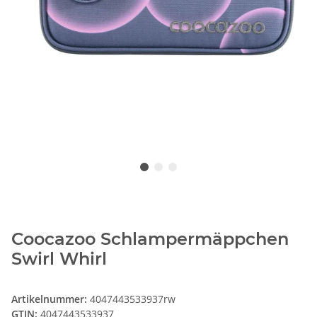
Coocazoo Schlampermäppchen
Swirl Whirl
Artikelnummer:
4047443533937rw
GTIN:
4047443533937