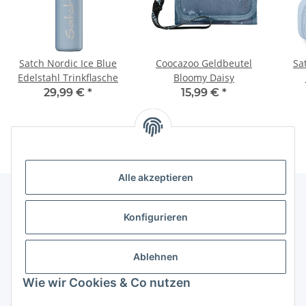
Satch Nordic Ice Blue
Coocazoo Geldbeutel
Sa
Edelstahl Trinkflasche
Bloomy Daisy
29,99 €
*
15,99 €
*
Alle akzeptieren
Konfigurieren
Informationen
Ablehnen
Gesetzliche Informationen
Wie wir Cookies & Co nutzen
Vertrag widerrufen