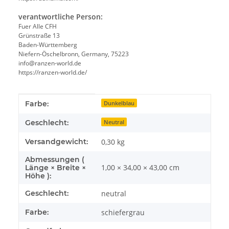
verantwortliche Person:
Fuer Alle CFH
Grünstraße 13
Baden-Württemberg
Niefern-Öschelbronn, Germany, 75223
info@ranzen-world.de
https://ranzen-world.de/
Produkteigenschaft
Wert
Farbe:
Dunkelblau
Geschlecht:
Neutral
Versandgewicht:
0,30 kg
Abmessungen (
1,00 × 34,00 × 43,00 cm
Länge × Breite ×
Höhe ):
Geschlecht:
neutral
Farbe:
schiefergrau