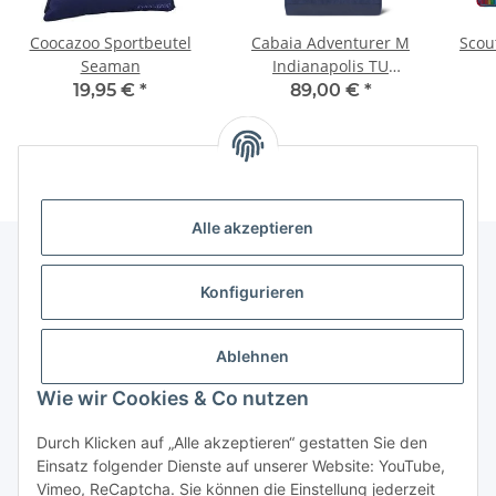
Coocazoo Sportbeutel
Cabaia Adventurer M
Scou
Seaman
Indianapolis TU
Rucksack
19,95 €
*
89,00 €
*
Alle akzeptieren
Konfigurieren
Informationen
Ablehnen
Gesetzliche Informationen
Wie wir Cookies & Co nutzen
Vertrag widerrufen
Durch Klicken auf „Alle akzeptieren“ gestatten Sie den
Einsatz folgender Dienste auf unserer Website: YouTube,
Vimeo, ReCaptcha. Sie können die Einstellung jederzeit