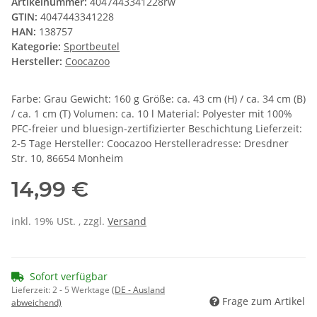
Artikelnummer:
4047443341228rw
GTIN:
4047443341228
HAN:
138757
Kategorie:
Sportbeutel
Hersteller:
Coocazoo
Farbe: Grau Gewicht: 160 g Größe: ca. 43 cm (H) / ca. 34 cm (B)
/ ca. 1 cm (T) Volumen: ca. 10 l Material: Polyester mit 100%
PFC-freier und bluesign-zertifizierter Beschichtung Lieferzeit:
2-5 Tage Hersteller: Coocazoo Herstelleradresse: Dresdner
Str. 10, 86654 Monheim
14,99 €
inkl. 19% USt. , zzgl.
Versand
Sofort verfügbar
Lieferzeit:
2 - 5 Werktage
(DE - Ausland
Frage zum Artikel
abweichend)