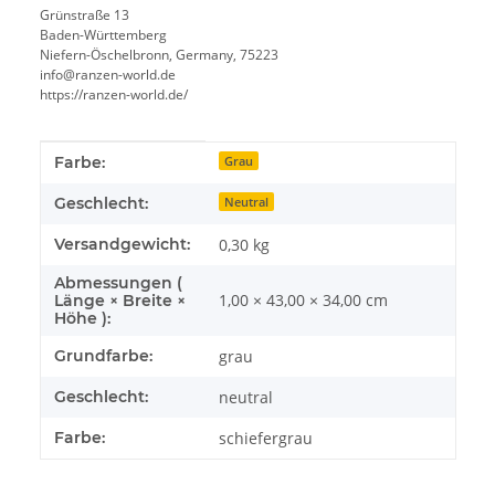
Grünstraße 13
Baden-Württemberg
Niefern-Öschelbronn, Germany, 75223
info@ranzen-world.de
https://ranzen-world.de/
Produkteigenschaft
Wert
Farbe:
Grau
Geschlecht:
Neutral
Versandgewicht:
0,30 kg
Abmessungen (
1,00 × 43,00 × 34,00 cm
Länge × Breite ×
Höhe ):
Grundfarbe:
grau
Geschlecht:
neutral
Farbe:
schiefergrau