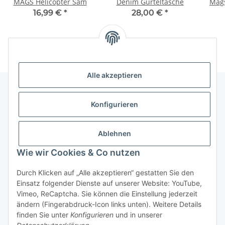
MAGS Helicopter Sam
Denim Gürteltasche
Mags
16,99 €
*
28,00 €
*
Alle akzeptieren
Konfigurieren
Informationen
Ablehnen
Gesetzliche Informationen
Wie wir Cookies & Co nutzen
Vertrag widerrufen
Durch Klicken auf „Alle akzeptieren“ gestatten Sie den
Einsatz folgender Dienste auf unserer Website: YouTube,
Vimeo, ReCaptcha. Sie können die Einstellung jederzeit
ändern (Fingerabdruck-Icon links unten). Weitere Details
finden Sie unter
Konfigurieren
und in unserer