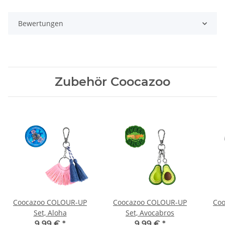
Bewertungen
Zubehör Coocazoo
Coocazoo COLOUR-UP
Coocazoo COLOUR-UP
Co
Set, Aloha
Set, Avocabros
9,99 €
*
9,99 €
*