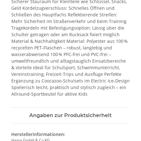
Sicherer Stauraum für Kleinteile wie Schlüssel, Snacks,
Geld Kordelzugverschluss: Schnelles Öffnen und
Schließen des Hauptfachs Reflektierende Streifen:
Mehr Sicherheit im Straßenverkehr und beim Training
Tragekordeln mit Befestigungsoption: Lässig über die
Schulter getragen oder am Rucksack fixiert möglich
Material & Nachhaltigkeit Material: Polyester aus 100 %
recycelten PET‑Flaschen – robust, langlebig und
wasserabweisend 100 % PFC‑frei und PVC‑frei –
umweltfreundlich und alltagstauglich Einsatzbereiche
& Vorteile Ideal für Schulsport, Schwimmunterricht,
Vereinstraining, Freizeit‑Trips und Ausflüge Perfekte
Ergänzung zu Coocazoo‑Schulsets im Electric Ice‑Design
Spielerisch leicht, praktisch und stylisch zugleich – ein
Allround‑Sportbeutel für aktive Kids
Angaben zur Produktsicherheit
Herstellerinformationen:
Hama GmbH & Co KG