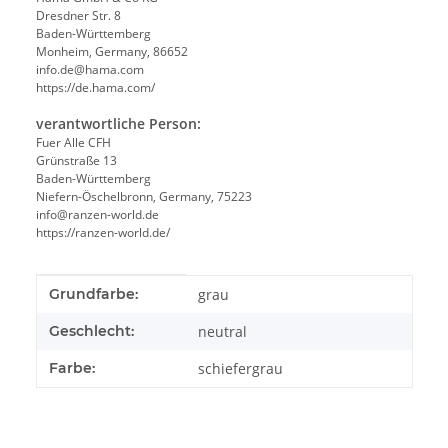
Dresdner Str. 8
Baden-Württemberg
Monheim, Germany, 86652
info.de@hama.com
https://de.hama.com/
verantwortliche Person:
Fuer Alle CFH
Grünstraße 13
Baden-Württemberg
Niefern-Öschelbronn, Germany, 75223
info@ranzen-world.de
https://ranzen-world.de/
Produkteigenschaft
Wert
Grundfarbe:
grau
Geschlecht:
neutral
Farbe:
schiefergrau