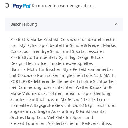
Loading...
Komponenten werden geladen ...
Beschreibung
Produkt & Marke Produkt: Coocazoo Turnbeutel Electric
Ice – stylischer Sportbeutel für Schule & Freizeit Marke:
Coocazoo – trendige Schul‑ und Sportaccessoires
Produkttyp: Turnbeutel / Gym Bag Design & Look
Design: Electric Ice – modernes, verspieltes
Blau‑Eis‑Motiv für frischen Style Perfekt kombinierbar
mit Coocazoo‑Rucksäcken im gleichen Look (z. B. MATE,
PORTER) Reflektierende Elemente: Erhöhte Sichtbarkeit
bei Dämmerung oder schlechtem Wetter Kapazität &
Maße Volumen: ca. 10 Liter – ideal für Sportkleidung,
Schuhe, Handtuch u. v. m. Maße: ca. 43 × 34 × 1 cm –
kompakte Alltagsgröße Gewicht: ca. 0,16 kg – leicht und
angenehm zu tragen Ausstattung & Funktionalität
Großes Hauptfach: Viel Platz für Sport‑ und
Freizeit‑Equipment Vordertasche mit Reißverschluss: