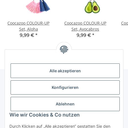
Coocazoo COLOUR-UP
Coocazoo COLOUR-UP
Co
Set, Aloha
Set, Avocabros
9,99 €
*
9,99 €
*
Alle akzeptieren
Konfigurieren
Informationen
Ablehnen
Gesetzliche Informationen
Wie wir Cookies & Co nutzen
Vertrag widerrufen
Durch Klicken auf „Alle akzeptieren“ gestatten Sie den