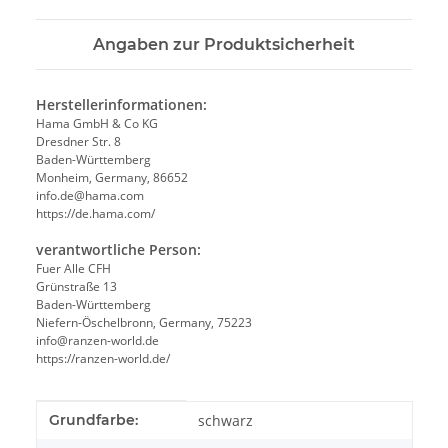
Angaben zur Produktsicherheit
Herstellerinformationen:
Hama GmbH & Co KG
Dresdner Str. 8
Baden-Württemberg
Monheim, Germany, 86652
info.de@hama.com
https://de.hama.com/
verantwortliche Person:
Fuer Alle CFH
Grünstraße 13
Baden-Württemberg
Niefern-Öschelbronn, Germany, 75223
info@ranzen-world.de
https://ranzen-world.de/
Produkteigenschaft
Wert
Grundfarbe:
schwarz