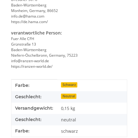
Baden-Württemberg
Monheim, Germany, 86652
info.de@hama.com
https://de.hama.com/
verantwortliche Person:
Fuer Alle CFH
Grünstraße 13
Baden-Württemberg
Niefern-Öschelbronn, Germany, 75223
info@ranzen-world.de
https://ranzen-world.de/
Produkteigenschaft
Wert
Farbe:
Schwarz
Geschlecht:
Neutral
Versandgewicht:
0,15 kg
Geschlecht:
neutral
Farbe:
schwarz