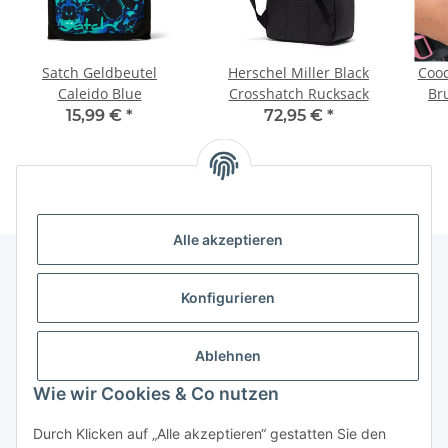
Satch Geldbeutel
Herschel Miller Black
Cooc
Caleido Blue
Crosshatch Rucksack
Br
15,99 €
*
72,95 €
*
Alle akzeptieren
Konfigurieren
Informationen
Ablehnen
Gesetzliche Informationen
Wie wir Cookies & Co nutzen
Vertrag widerrufen
Durch Klicken auf „Alle akzeptieren“ gestatten Sie den