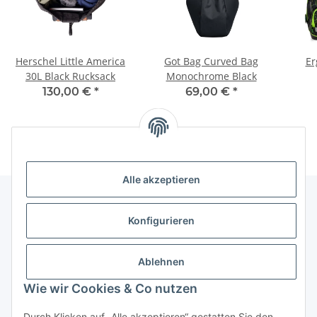
Herschel Little America
Got Bag Curved Bag
Er
30L Black Rucksack
Monochrome Black
130,00 €
*
69,00 €
*
Alle akzeptieren
Konfigurieren
Informationen
Ablehnen
Gesetzliche Informationen
Wie wir Cookies & Co nutzen
Vertrag widerrufen
Durch Klicken auf „Alle akzeptieren“ gestatten Sie den