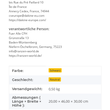
bis Rue du Pré Paillard 10
Île-de-France
Annecy Cedex, France, 74944
cseurope@dakine-eu.com
https://dakine-europe.com/
verantwortliche Person:
Fuer Alle CFH
Grünstraße 13
Baden-Württemberg
Niefern-Öschelbronn, Germany, 75223
info@ranzen-world.de
https://ranzen-world.de/
Produkteigenschaft
Wert
Farbe:
Schwarz
Geschlecht:
Neutral
Versandgewicht:
0,50 kg
Abmessungen (
20,00 × 46,00 × 30,00 cm
Länge × Breite ×
Höhe ):