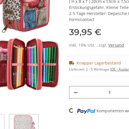
( H x B x T ) 20cm x 13cm x 7,
Erstickungsgefahr. Kleine Teile
2-5 Tage Hersteller: Depesche 
Form/contact
39,95 €
inkl. 19% USt. , zzgl.
Versand
Knapper Lagerbestand
Lieferzeit:
2 - 5 Werktage
(DE - Ausla
Loading...
Komponenten wer