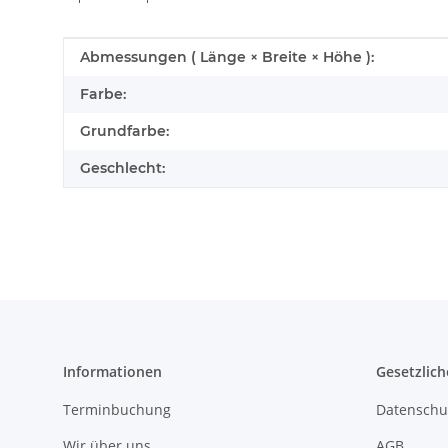
Produkteigenschaft
Wert
Abmessungen ( Länge × Breite × Höhe ):
Farbe:
Grundfarbe:
Geschlecht:
Informationen
Gesetzlich
Terminbuchung
Datenschu
Wir über uns
AGB