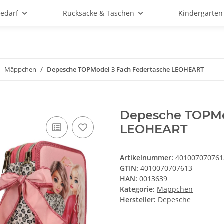
bedarf
Rucksäcke & Taschen
Kindergarten
Mäppchen
Depesche TOPModel 3 Fach Federtasche LEOHEART
Depesche TOPMo
LEOHEART
Artikelnummer:
401007070761
GTIN:
4010070707613
HAN:
0013639
Kategorie:
Mäppchen
Hersteller:
Depesche