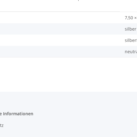
7,50 ×
silber
silbe
neutr
e Informationen
tz