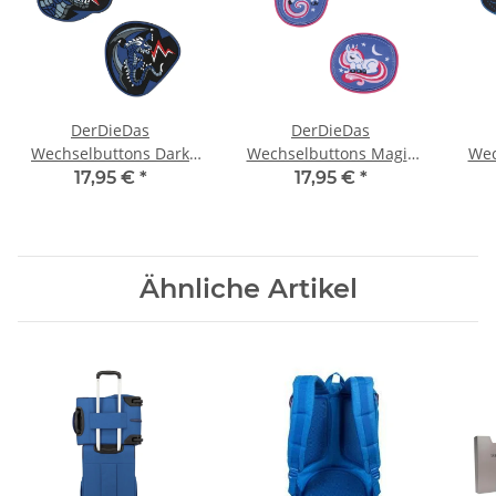
DerDieDas
DerDieDas
Wechselbuttons Dark
Wechselbuttons Magic
Wec
Dragon D841100119600
Unicorn D841100120500
Miss
17,95 €
*
17,95 €
*
Ähnliche Artikel