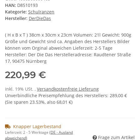
HAN:
D8510193
Kategorie:
Schulranzen
Hersteller:
DerDieDas
( H x B x T ) 38cm x 30cm x 23cm Volumen: 21l Gewicht: 900g
Größe und Gewicht sind ca. Angaben des Herstellers Bilder
können vom Orginal abweichen Lieferzeit: 2-5 Tage
Hersteller: Der Die Das Herstelleradresse: Raudtener Straße
17, 90475 Nürnberg
220,99 €
inkl. 19% USt. ,
Versandkostenfreie Lieferung
Unverbindliche Preisempfehlung des Herstellers
:
289,00 €
(Sie sparen
23.53%
, also
68,01 €
)
Knapper Lagerbestand
Lieferzeit:
2 - 5 Werktage
(DE - Ausland
Frage zum Artikel
abweichend)