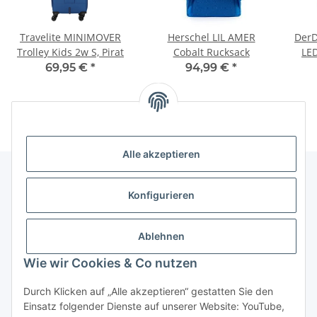
Travelite MINIMOVER
Herschel LIL AMER
DerD
Trolley Kids 2w S, Pirat
Cobalt Rucksack
LED
69,95 €
*
94,99 €
*
Alle akzeptieren
Konfigurieren
Informationen
Ablehnen
Gesetzliche Informationen
Wie wir Cookies & Co nutzen
Vertrag widerrufen
Durch Klicken auf „Alle akzeptieren“ gestatten Sie den
Einsatz folgender Dienste auf unserer Website: YouTube,