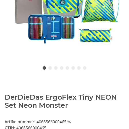
DerDieDas ErgoFlex Tiny NEON
Set Neon Monster
Artikelnummer:
4068566000465rw
GTIN:
4068566000465