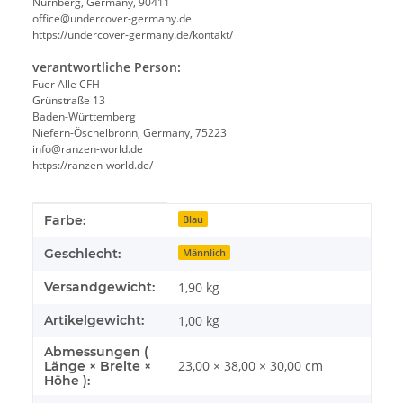
Nürnberg, Germany, 90411
office@undercover-germany.de
https://undercover-germany.de/kontakt/
verantwortliche Person:
Fuer Alle CFH
Grünstraße 13
Baden-Württemberg
Niefern-Öschelbronn, Germany, 75223
info@ranzen-world.de
https://ranzen-world.de/
Produkteigenschaft
Wert
Farbe:
Blau
Geschlecht:
Männlich
Versandgewicht:
1,90 kg
Artikelgewicht:
1,00
kg
Abmessungen (
23,00 × 38,00 × 30,00 cm
Länge × Breite ×
Höhe ):