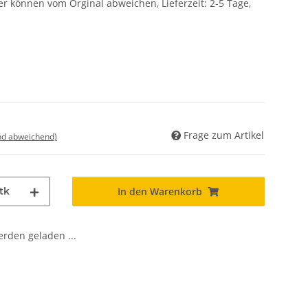
r können vom Orginal abweichen, Lieferzeit: 2-5 Tage,
Frage zum Artikel
nd abweichend)
tk
In den Warenkorb
den geladen ...