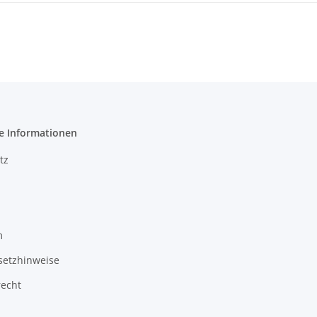
e Informationen
tz
m
setzhinweise
recht