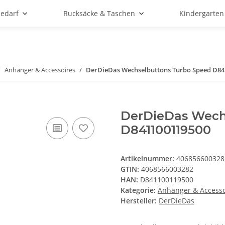
bedarf
Rucksäcke & Taschen
Kindergarten
Anhänger & Accessoires
DerDieDas Wechselbuttons Turbo Speed D84
DerDieDas Wech
D841100119500
Artikelnummer:
406856600328
GTIN:
4068566003282
HAN:
D841100119500
Kategorie:
Anhänger & Accesso
Hersteller:
DerDieDas