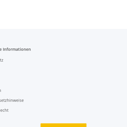
e Informationen
tz
m
setzhinweise
recht