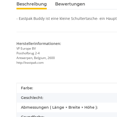
Beschreibung
Bewertungen
- Eastpak Buddy ist eine kleine Schultertasche- ein Haup
Herstellerinformationen:
VF Europe BV
Posthofbrug 2-4
Antwerpen, Belgium, 2600
http://eastpak.com
Produkteigenschaft
Wert
Farbe:
Geschlecht:
Abmessungen ( Länge × Breite × Höhe ):