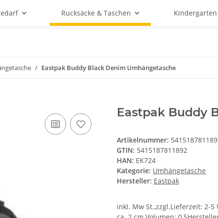
bedarf
Rucksäcke & Taschen
Kindergarten
ngetasche
Eastpak Buddy Black Denim Umhängetasche
Eastpak Buddy 
Artikelnummer:
541518781189
GTIN:
5415187811892
HAN:
EK724
Kategorie:
Umhängetasche
Hersteller:
Eastpak
inkl. Mw St.,zzgl.Lieferzeit: 2
ca. 2 cm Volumen: 0,5Herstelle