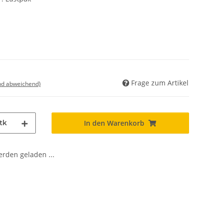
Frage zum Artikel
nd abweichend)
tk
In den Warenkorb
den geladen ...