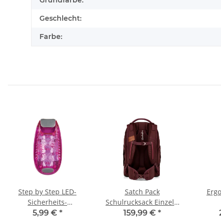
Grundfarbe:
Geschlecht:
Farbe:
Step by Step LED-
Satch Pack
Ergo
Sicherheits-
Schulrucksack Einzeln
Klemmleuchte, Pink
Nordic Ruby
5,99 €
*
159,99 €
*