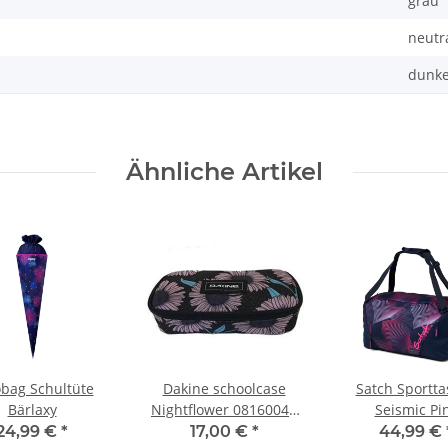
grau
neutr
dunke
Ähnliche Artikel
bag Schultüte
Dakine schoolcase
Satch Sportt
Bärlaxy
Nightflower 08160041
Seismic Pi
Schlampermäppchen
24,99 €
*
17,00 €
*
44,99 €