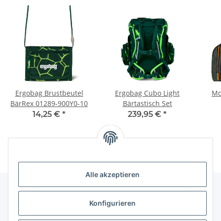
Ergobag Brustbeutel
Ergobag Cubo Light
Mc
BärRex 01289-900Y0-10
Bärtastisch Set
14,25 €
*
239,95 €
*
Alle akzeptieren
Konfigurieren
Informationen