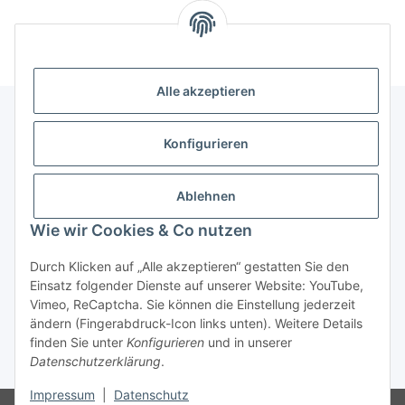
Alle akzeptieren
Konfigurieren
Informationen
Ablehnen
Gesetzliche Informationen
Wie wir Cookies & Co nutzen
Vertrag widerrufen
Durch Klicken auf „Alle akzeptieren“ gestatten Sie den
Einsatz folgender Dienste auf unserer Website: YouTube,
Vimeo, ReCaptcha. Sie können die Einstellung jederzeit
ändern (Fingerabdruck-Icon links unten). Weitere Details
finden Sie unter
Konfigurieren
und in unserer
Datenschutzerklärung
.
* Alle Preise inkl. gesetzlicher USt., zzgl.
Versand
Impressum
|
Datenschutz