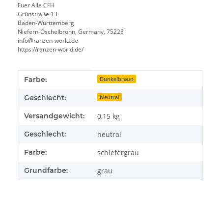
Fuer Alle CFH
Grünstraße 13
Baden-Württemberg
Niefern-Öschelbronn, Germany, 75223
info@ranzen-world.de
https://ranzen-world.de/
Produkteigenschaft
Wert
Farbe:
Dunkelbraun
Geschlecht:
Neutral
Versandgewicht:
0,15 kg
Geschlecht:
neutral
Farbe:
schiefergrau
Grundfarbe:
grau