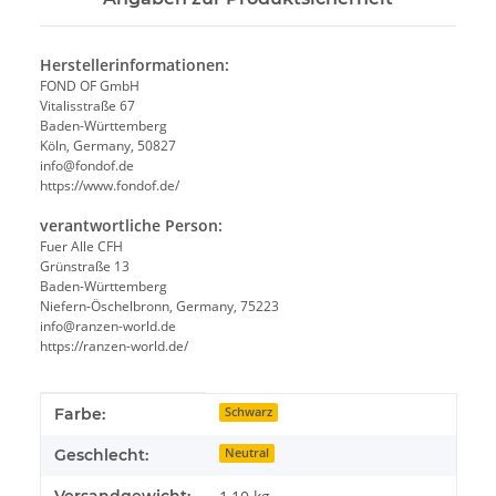
Herstellerinformationen:
FOND OF GmbH
Vitalisstraße 67
Baden-Württemberg
Köln, Germany, 50827
info@fondof.de
https://www.fondof.de/
verantwortliche Person:
Fuer Alle CFH
Grünstraße 13
Baden-Württemberg
Niefern-Öschelbronn, Germany, 75223
info@ranzen-world.de
https://ranzen-world.de/
Produkteigenschaft
Wert
Farbe:
Schwarz
Geschlecht:
Neutral
Versandgewicht: