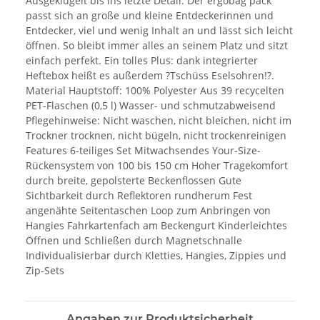
Ausgeklügelt bis ins letzte Detail: Der ergobag pack
passt sich an große und kleine Entdeckerinnen und
Entdecker, viel und wenig Inhalt an und lässt sich leicht
öffnen. So bleibt immer alles an seinem Platz und sitzt
einfach perfekt. Ein tolles Plus: dank integrierter
Heftebox heißt es außerdem ?Tschüss Eselsohren!?.
Material Hauptstoff: 100% Polyester Aus 39 recycelten
PET-Flaschen (0,5 l) Wasser- und schmutzabweisend
Pflegehinweise: Nicht waschen, nicht bleichen, nicht im
Trockner trocknen, nicht bügeln, nicht trockenreinigen
Features 6-teiliges Set Mitwachsendes Your-Size-
Rückensystem von 100 bis 150 cm Hoher Tragekomfort
durch breite, gepolsterte Beckenflossen Gute
Sichtbarkeit durch Reflektoren rundherum Fest
angenähte Seitentaschen Loop zum Anbringen von
Hangies Fahrkartenfach am Beckengurt Kinderleichtes
Öffnen und Schließen durch Magnetschnalle
Individualisierbar durch Kletties, Hangies, Zippies und
Zip-Sets
Angaben zur Produktsicherheit