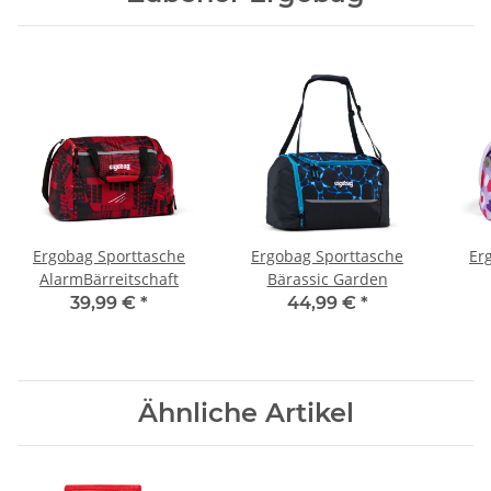
Ergobag Sporttasche
Ergobag Sporttasche
Er
AlarmBärreitschaft
Bärassic Garden
39,99 €
*
44,99 €
*
Ähnliche Artikel