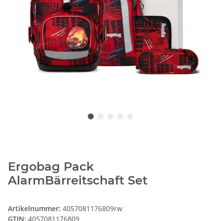
Ergobag Pack
AlarmBärreitschaft Set
Artikelnummer:
4057081176809rw
GTIN:
4057081176809