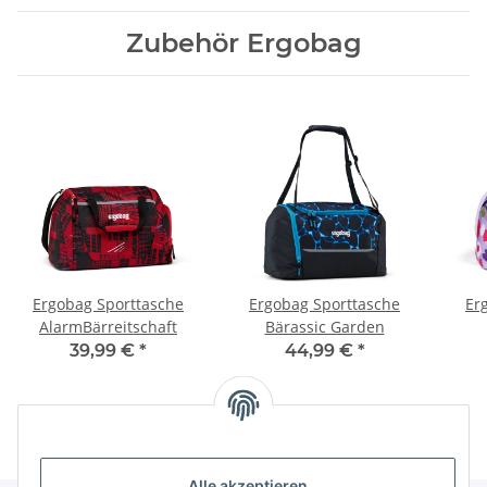
Zubehör Ergobag
Ergobag Sporttasche
Ergobag Sporttasche
Er
AlarmBärreitschaft
Bärassic Garden
39,99 €
*
44,99 €
*
Alle akzeptieren