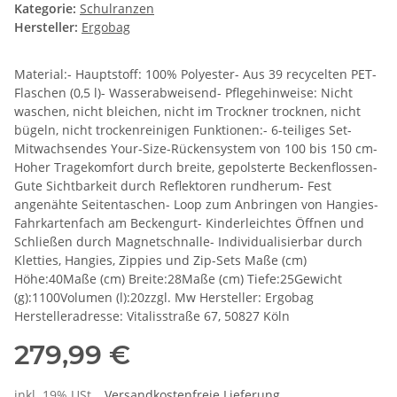
Kategorie:
Schulranzen
Hersteller:
Ergobag
Material:- Hauptstoff: 100% Polyester- Aus 39 recycelten PET-
Flaschen (0,5 l)- Wasserabweisend- Pflegehinweise: Nicht
waschen, nicht bleichen, nicht im Trockner trocknen, nicht
bügeln, nicht trockenreinigen Funktionen:- 6-teiliges Set-
Mitwachsendes Your-Size-Rückensystem von 100 bis 150 cm-
Hoher Tragekomfort durch breite, gepolsterte Beckenflossen-
Gute Sichtbarkeit durch Reflektoren rundherum- Fest
angenähte Seitentaschen- Loop zum Anbringen von Hangies-
Fahrkartenfach am Beckengurt- Kinderleichtes Öffnen und
Schließen durch Magnetschnalle- Individualisierbar durch
Kletties, Hangies, Zippies und Zip-Sets Maße (cm)
Höhe:40Maße (cm) Breite:28Maße (cm) Tiefe:25Gewicht
(g):1100Volumen (l):20zzgl. Mw Hersteller: Ergobag
Herstelleradresse: Vitalisstraße 67, 50827 Köln
279,99 €
inkl. 19% USt. ,
Versandkostenfreie Lieferung