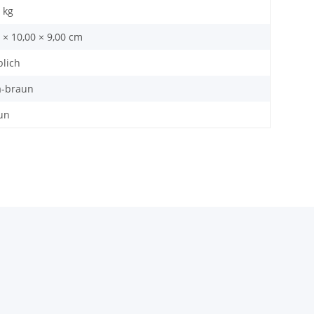
kg
 × 10,00 × 9,00 cm
blich
a-braun
un