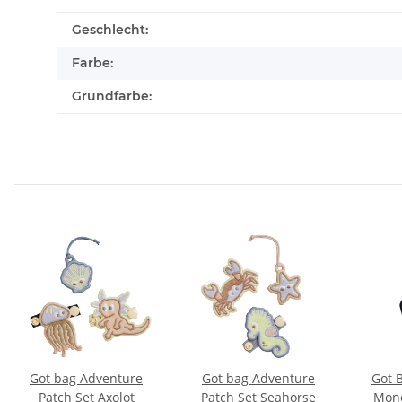
Produkteigenschaft
Wert
Geschlecht:
Farbe:
Grundfarbe:
Got bag Adventure
Got bag Adventure
Got 
Patch Set Axolot
Patch Set Seahorse
Mono