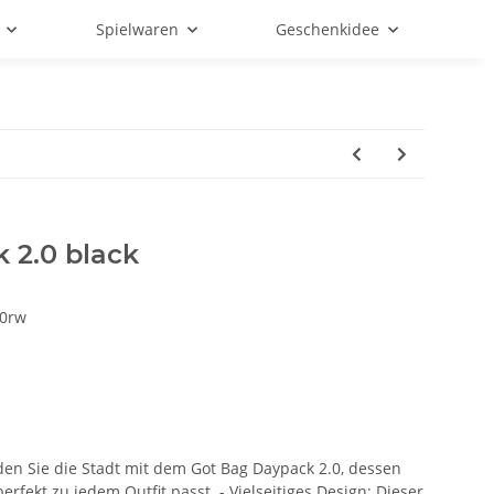
Spielwaren
Geschenkidee
 2.0 black
0rw
unden Sie die Stadt mit dem Got Bag Daypack 2.0, dessen
rfekt zu jedem Outfit passt. - Vielseitiges Design: Dieser