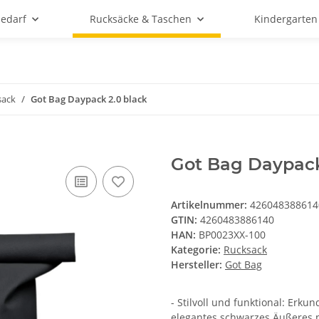
bedarf
Rucksäcke & Taschen
Kindergarten
sack
Got Bag Daypack 2.0 black
Got Bag Daypack
Artikelnummer:
426048388614
GTIN:
4260483886140
HAN:
BP0023XX-100
Kategorie:
Rucksack
Hersteller:
Got Bag
- Stilvoll und funktional: Erk
elegantes schwarzes Äußeres pe