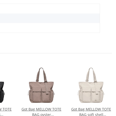
W TOTE
Got Bag MELLOW TOTE
Got Bag MELLOW TOTE
k
BAG oyster
BAG soft shell