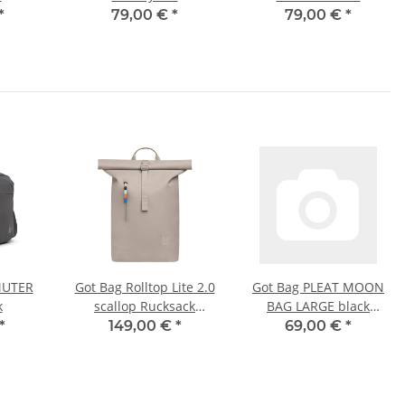
che
Umhängetasche
Umhängetasche
*
79,00 €
*
79,00 €
*
MUTER
Got Bag Rolltop Lite 2.0
Got Bag PLEAT MOON
k
scallop Rucksack
BAG LARGE black
BP0042XX-850
Umhängetasche
*
149,00 €
*
69,00 €
*