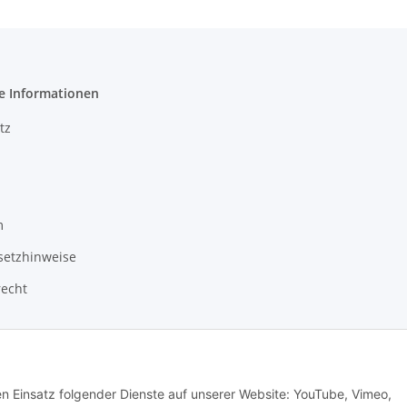
e Informationen
tz
m
setzhinweise
recht
Vertrag widerrufen
den Einsatz folgender Dienste auf unserer Website: YouTube, Vimeo,