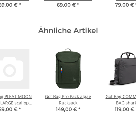
Umhängetas
69,00 €
*
69,00 €
*
79,00 €
Ähnliche Artikel
ag PLEAT MOON
Got Bag Pro Pack algae
Got Bag COM
LARGE scallop
Rucksack
BAG shar
hängetasche
69,00 €
*
149,00 €
*
119,00 €