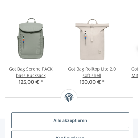
Got Bag Serene PACK
Got Bag Rolltop Lite 2.0
Go
bass Rucksack
soft shell
MI
125,00 €
*
130,00 €
*
Alle akzeptieren