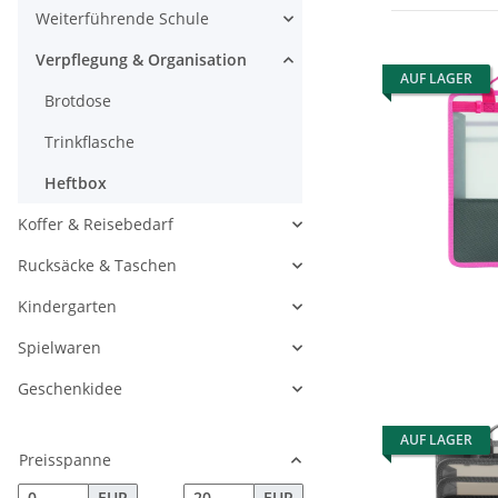
Weiterführende Schule
Verpflegung & Organisation
AUF LAGER
Brotdose
Trinkflasche
Heftbox
Koffer & Reisebedarf
Rucksäcke & Taschen
Kindergarten
Spielwaren
Geschenkidee
AUF LAGER
Preisspanne
EUR
EUR