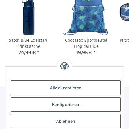
Satch Blue Edelstahl
Coocazoo Sportbeutel
Nitr
Trinkflasche
Tropical Blue
24,99 €
*
19,95 €
*
Alle akzeptieren
Konfigurieren
Informationen
Ablehnen
Gesetzliche Informationen