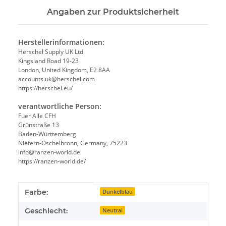
Angaben zur Produktsicherheit
Herstellerinformationen:
Herschel Supply UK Ltd.
Kingsland Road 19-23
London, United Kingdom, E2 8AA
accounts.uk@herschel.com
https://herschel.eu/
verantwortliche Person:
Fuer Alle CFH
Grünstraße 13
Baden-Württemberg
Niefern-Öschelbronn, Germany, 75223
info@ranzen-world.de
https://ranzen-world.de/
Produkteigenschaft
Wert
Farbe:
Dunkelblau
Geschlecht:
Neutral