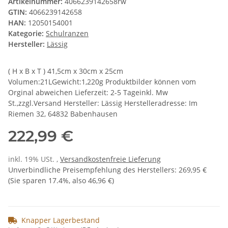
Artikelnummer:
4066239142658rw
GTIN:
4066239142658
HAN:
12050154001
Kategorie:
Schulranzen
Hersteller:
Lässig
( H x B x T ) 41,5cm x 30cm x 25cm
Volumen:21LGewicht:1,220g Produktbilder können vom
Orginal abweichen Lieferzeit: 2-5 Tageinkl. Mw
St.,zzgl.Versand Hersteller: Lässig Herstelleradresse: Im
Riemen 32, 64832 Babenhausen
222,99 €
inkl. 19% USt. ,
Versandkostenfreie Lieferung
Unverbindliche Preisempfehlung des Herstellers
:
269,95 €
(Sie sparen
17.4%
, also
46,96 €
)
Knapper Lagerbestand