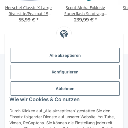
Herschel Classic X-Large
Scout Alpha Exklusiv
St
Riverside/Peacoat 15
Superflash Seadragon
Rucksack
Schulranzenset
Lola
55,99 €
*
239,99 €
*
Alle akzeptieren
Konfigurieren
Informationen
Ablehnen
Gesetzliche Informationen
Wie wir Cookies & Co nutzen
Vertrag widerrufen
Durch Klicken auf „Alle akzeptieren“ gestatten Sie den
Einsatz folgender Dienste auf unserer Website: YouTube,
Vimeo, ReCaptcha. Sie können die Einstellung jederzeit