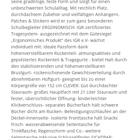
seine gradlinige, feste Form und sorgt für einen
unbeschwerten Schulalltag. Mit reichlich Platz,
durchdachtem Zubehör und vielfältigen Anhängern,
Patches & Stickern wird er zum ganz besonderen
Schulbegleiter ERGONOMISCH: IGR-zertifiziertes
Tragesystem- ausgezeichnet mit dem Gütesiegel
„Ergonomisches Produkt“ des IGR e.V- wächst
individuell mit: Ideale Passform dank
höhenverstellbarem Rückenteil- atmungsaktives und
gepolstertes Rückenteil & Tragegurte - bietet Halt durch
den stabilisierenden und höhenverstellbaren
Brustgurt- rückenschonende Gewichtsverteilung durch
abnehmbaren Hüftgurt- geeignet bis zu einer
Körpergröße von 152 cm CLEVER: Gut durchdachter
Stauraum- großes Hauptfach mit 21 Liter Stauraum und
fester, übersichtlicher Öffnung- kinderleichter
Klickverschluss- separates Bücherfach hält schwere
Bücher dicht am Rücken- Befestigungsschlaufen an der
Deckel-Innenseite- isolierte Fronttasche hält Snacks
frisch- wasserabweisende Seitentasche für
Trinkflasche, Regenschirm und Co.- weitere
Seitentasche inklusive Schlüsselfinder SICHTBAR: