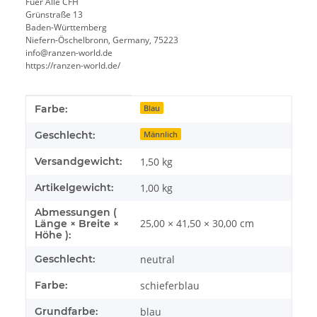
Fuer Alle CFH
Grünstraße 13
Baden-Württemberg
Niefern-Öschelbronn, Germany, 75223
info@ranzen-world.de
https://ranzen-world.de/
Produkteigenschaft
Wert
Farbe:
Blau
Geschlecht:
Männlich
Versandgewicht:
1,50 kg
Artikelgewicht:
1,00
kg
Abmessungen (
25,00 × 41,50 × 30,00 cm
Länge × Breite ×
Höhe ):
Geschlecht:
neutral
Farbe:
schieferblau
Grundfarbe:
blau