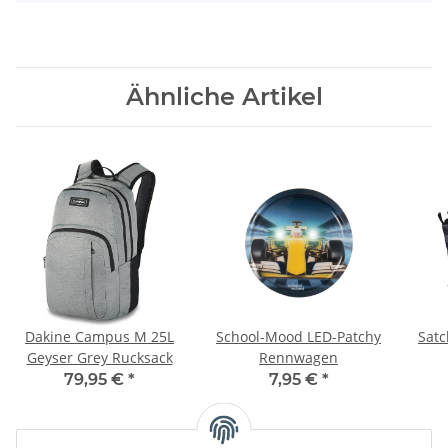
Ähnliche Artikel
Dakine Campus M 25L
School-Mood LED-Patchy
Satc
Geyser Grey Rucksack
Rennwagen
79,95 €
*
7,95 €
*