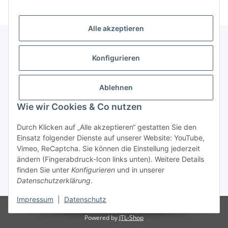
Alle akzeptieren
Konfigurieren
Informationen
Ablehnen
Gesetzliche Informationen
Wie wir Cookies & Co nutzen
Vertrag widerrufen
Durch Klicken auf „Alle akzeptieren“ gestatten Sie den
Einsatz folgender Dienste auf unserer Website: YouTube,
Vimeo, ReCaptcha. Sie können die Einstellung jederzeit
ändern (Fingerabdruck-Icon links unten). Weitere Details
finden Sie unter
Konfigurieren
und in unserer
Datenschutzerklärung
.
* Alle Preise inkl. gesetzlicher USt., zzgl.
Versand
Impressum
|
Datenschutz
© © 2025 Ranzen-World. Alle Rechte vorbehalten.
Powered by
JTL-Shop