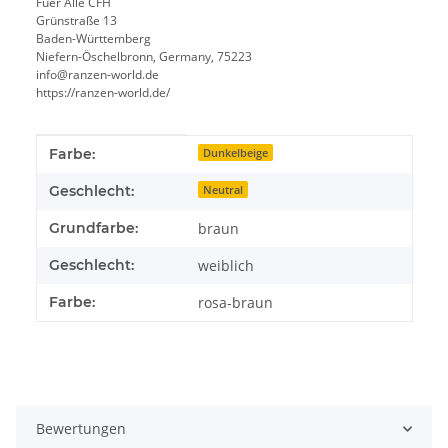
Fuer Alle CFH
Grünstraße 13
Baden-Württemberg
Niefern-Öschelbronn, Germany, 75223
info@ranzen-world.de
https://ranzen-world.de/
Produkteigenschaft
Wert
Farbe:
Dunkelbeige
Geschlecht:
Neutral
Grundfarbe:
braun
Geschlecht:
weiblich
Farbe:
rosa-braun
Bewertungen