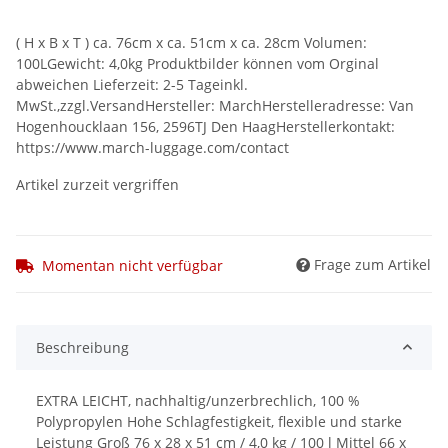
( H x B x T ) ca. 76cm x ca. 51cm x ca. 28cm Volumen:
100LGewicht: 4,0kg Produktbilder können vom Orginal
abweichen Lieferzeit: 2-5 Tageinkl.
MwSt.,zzgl.VersandHersteller: MarchHerstelleradresse: Van
Hogenhoucklaan 156, 2596TJ Den HaagHerstellerkontakt:
https://www.march-luggage.com/contact
Artikel zurzeit vergriffen
Frage zum Artikel
Momentan nicht verfügbar
Beschreibung
EXTRA LEICHT, nachhaltig/unzerbrechlich, 100 %
Polypropylen Hohe Schlagfestigkeit, flexible und starke
Leistung Groß 76 x 28 x 51 cm / 4,0 kg / 100 l Mittel 66 x