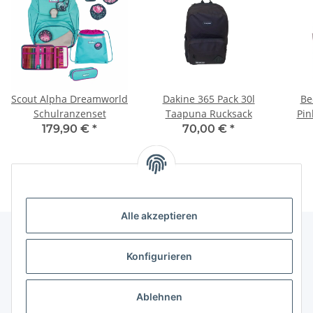
Scout Alpha Dreamworld
Dakine 365 Pack 30l
Be
Schulranzenset
Taapuna Rucksack
Pin
179,90 €
*
70,00 €
*
Alle akzeptieren
Konfigurieren
Informationen
Ablehnen
Gesetzliche Informationen