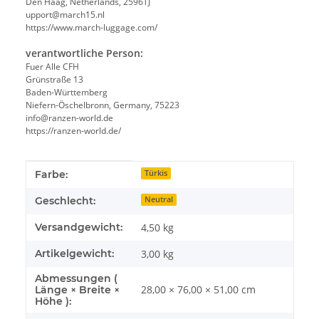
Den Haag, Netherlands, 2596TJ
upport@march15.nl
https://www.march-luggage.com/
verantwortliche Person:
Fuer Alle CFH
Grünstraße 13
Baden-Württemberg
Niefern-Öschelbronn, Germany, 75223
info@ranzen-world.de
https://ranzen-world.de/
Produkteigenschaft
Wert
Farbe:
Türkis
Geschlecht:
Neutral
Versandgewicht:
4,50 kg
Artikelgewicht:
3,00
kg
Abmessungen (
28,00 × 76,00 × 51,00 cm
Länge × Breite ×
Höhe ):