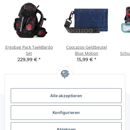
Ergobag Pack TaekBärdo
Coocazoo Geldbeutel
Set
Blue Motion
Schu
229,99 €
*
15,99 €
*
Alle akzeptieren
Konfigurieren
Informationen
Ablehnen