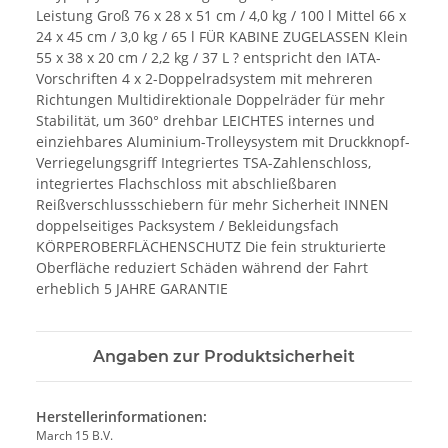
Leistung Groß 76 x 28 x 51 cm / 4,0 kg / 100 l Mittel 66 x
24 x 45 cm / 3,0 kg / 65 l FÜR KABINE ZUGELASSEN Klein
55 x 38 x 20 cm / 2,2 kg / 37 L ? entspricht den IATA-
Vorschriften 4 x 2-Doppelradsystem mit mehreren
Richtungen Multidirektionale Doppelräder für mehr
Stabilität, um 360° drehbar LEICHTES internes und
einziehbares Aluminium-Trolleysystem mit Druckknopf-
Verriegelungsgriff Integriertes TSA-Zahlenschloss,
integriertes Flachschloss mit abschließbaren
Reißverschlussschiebern für mehr Sicherheit INNEN
doppelseitiges Packsystem / Bekleidungsfach
KÖRPEROBERFLÄCHENSCHUTZ Die fein strukturierte
Oberfläche reduziert Schäden während der Fahrt
erheblich 5 JAHRE GARANTIE
Angaben zur Produktsicherheit
Herstellerinformationen:
March 15 B.V.