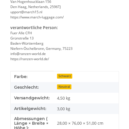
Van Hogenhoucklaan 156
Den Haag, Netherlands, 2596TJ
upport@march15.nl
https://www.march-luggage.com/
verantwortliche Person:
Fuer Alle CFH
Grünstraße 13
Baden-Württemberg
Niefern-Öschelbronn, Germany, 75223
info@ranzen-world.de
https://ranzen-world.de/
Produkteigenschaft
Wert
Farbe:
Schwarz
Geschlecht:
Neutral
Versandgewicht:
4,50 kg
Artikelgewicht:
3,00
kg
Abmessungen (
28,00 × 76,00 × 51,00 cm
Länge × Breite ×
Höhe ):