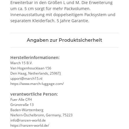
Erweiterbar in den Größen L und M. Die Erweiterung
um ca. 5 cm sorgt für mehr Packvolumen.
Innenausstattung mit doppelseitigem Packsystem und
separatem Kleiderfach. 5 Jahre Garantie.
Angaben zur Produktsicherheit
Herstellerinformationen:
March 15 B.V.
Van Hogenhoucklaan 156
Den Haag, Netherlands, 2596TJ
upport@march15.nl
https://www.march-luggage.com/
verantwortliche Person:
Fuer Alle CFH
Grünstraße 13
Baden-Württemberg
Niefern-Öschelbronn, Germany, 75223
info@ranzen-world.de
https://ranzen-world.de/