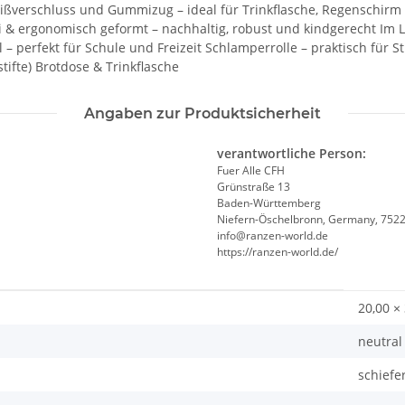
ißverschluss und Gummizug – ideal für Trinkflasche, Regenschirm o
 & ergonomisch geformt – nachhaltig, robust und kindgerecht Im 
rfekt für Schule und Freizeit Schlamperrolle – praktisch für Stift
stifte) Brotdose & Trinkflasche
Angaben zur Produktsicherheit
verantwortliche Person:
Fuer Alle CFH
Grünstraße 13
Baden-Württemberg
Niefern-Öschelbronn, Germany, 752
info@ranzen-world.de
https://ranzen-world.de/
20,00 ×
neutral
schiefe