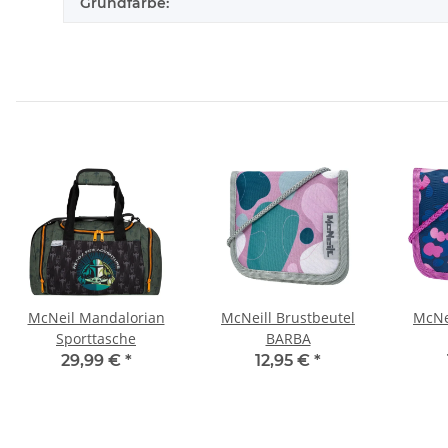
Grundfarbe:
McNeil Mandalorian
McNeill Brustbeutel
McNe
Sporttasche
BARBA
29,99 €
*
12,95 €
*