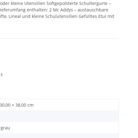
der kleine Utensilien Softgepolsterte Schultergurte –
Lieferumfang enthalten: 2 Mc Addys – austauschbare
e, Lineal und kleine Schulutensilien Gefülltes Etui mit
23
 30,00 × 38,00 cm
rgrau