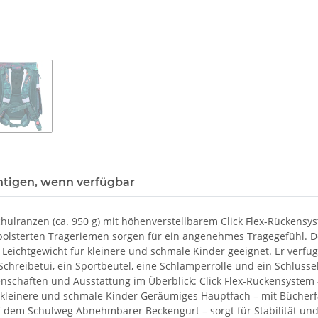
htigen, wenn verfügbar
-Schulranzen (ca. 950 g) mit höhenverstellbarem Click Flex-Rücke
epolsterten Trageriemen sorgen für ein angenehmes Tragegefühl. 
s Leichtgewicht für kleinere und schmale Kinder geeignet. Er verf
hreibetui, ein Sportbeutel, eine Schlamperrolle und ein Schlüssel
genschaften und Ausstattung im Überblick: Click Flex-Rückensyste
 für kleinere und schmale Kinder Geräumiges Hauptfach – mit Büch
uf dem Schulweg Abnehmbarer Beckengurt – sorgt für Stabilität un