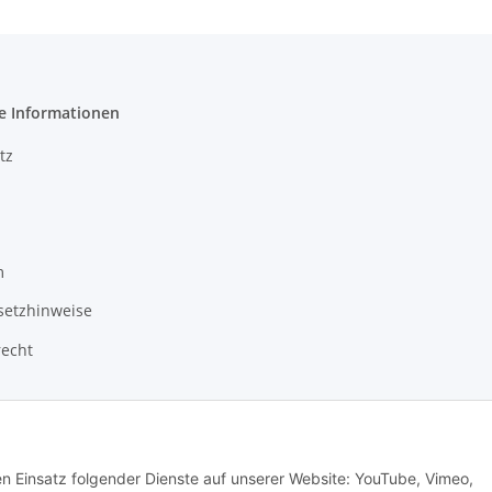
e Informationen
tz
m
setzhinweise
recht
Vertrag widerrufen
den Einsatz folgender Dienste auf unserer Website: YouTube, Vimeo,