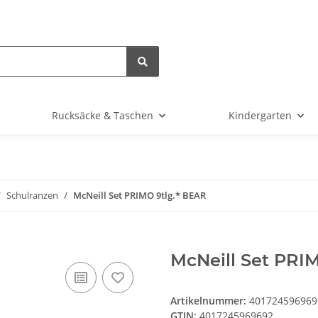
Rucksäcke & Taschen
Kindergarten
Schulranzen
McNeill Set PRIMO 9tlg.* BEAR
McNeill Set PRI
Artikelnummer:
401724596969
GTIN:
4017245969692