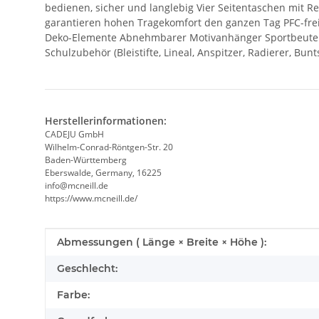
bedienen, sicher und langlebig Vier Seitentaschen mit Re
garantieren hohen Tragekomfort den ganzen Tag PFC-frei
Deko-Elemente Abnehmbarer Motivanhänger Sportbeutel – pe
Schulzubehör (Bleistifte, Lineal, Anspitzer, Radierer, Bunt
Herstellerinformationen:
CADEJU GmbH
Wilhelm-Conrad-Röntgen-Str. 20
Baden-Württemberg
Eberswalde, Germany, 16225
info@mcneill.de
https://www.mcneill.de/
Produkteigenschaft
Wert
Abmessungen ( Länge × Breite × Höhe ):
Geschlecht:
Farbe: