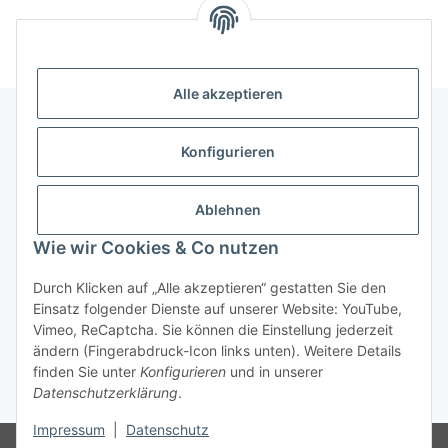
Alle akzeptieren
Konfigurieren
Informationen
Ablehnen
Gesetzliche Informationen
Wie wir Cookies & Co nutzen
Vertrag widerrufen
Durch Klicken auf „Alle akzeptieren“ gestatten Sie den
Einsatz folgender Dienste auf unserer Website: YouTube,
Vimeo, ReCaptcha. Sie können die Einstellung jederzeit
ändern (Fingerabdruck-Icon links unten). Weitere Details
finden Sie unter
Konfigurieren
und in unserer
Datenschutzerklärung
.
* Alle Preise inkl. gesetzlicher USt., zzgl.
Versand
Impressum
|
Datenschutz
© © 2025 Ranzen-World. Alle Rechte vorbehalten.