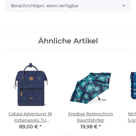
Benachrichtigen, wenn verfügbar
Ähnliche Artikel
Cabaia Adventurer M
Ergobag Regenschirm
McNe
Indianapolis TU
RaumfahrBär
5-te
Rucksack
89,00 €
*
19,98 €
*