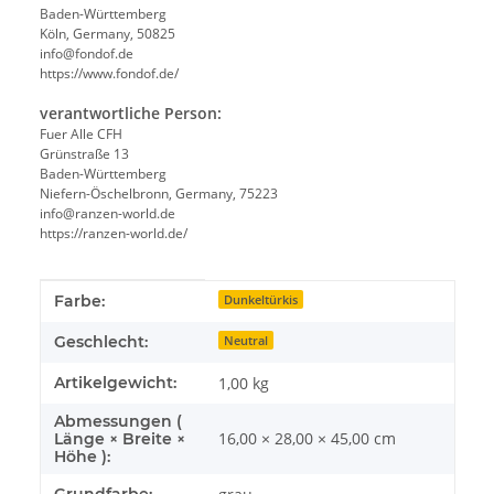
Baden-Württemberg
Köln, Germany, 50825
info@fondof.de
https://www.fondof.de/
verantwortliche Person:
Fuer Alle CFH
Grünstraße 13
Baden-Württemberg
Niefern-Öschelbronn, Germany, 75223
info@ranzen-world.de
https://ranzen-world.de/
Produkteigenschaft
Wert
Farbe:
Dunkeltürkis
Geschlecht:
Neutral
Artikelgewicht:
1,00
kg
Abmessungen (
16,00 × 28,00 × 45,00 cm
Länge × Breite ×
Höhe ):