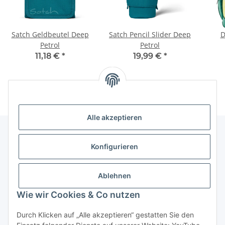
Satch Geldbeutel Deep
Satch Pencil Slider Deep
D
Petrol
Petrol
Kin
11,18 €
*
19,99 €
*
Alle akzeptieren
Konfigurieren
Informationen
Ablehnen
Gesetzliche Informationen
Wie wir Cookies & Co nutzen
Vertrag widerrufen
Durch Klicken auf „Alle akzeptieren“ gestatten Sie den