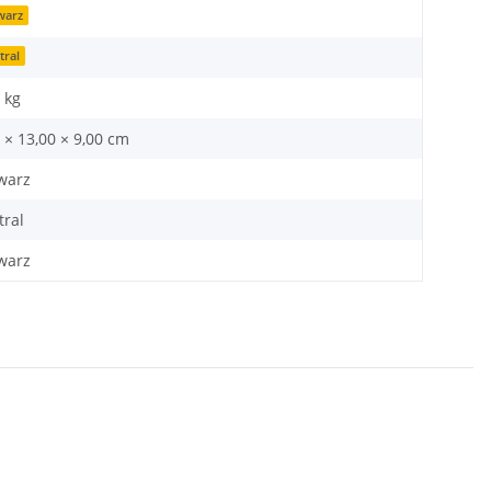
warz
tral
kg
 × 13,00 × 9,00 cm
warz
tral
warz