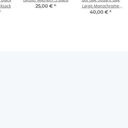
cksack
Large Monochrome
25,00 €
*
black BA0211MO-100
*
40,00 €
*