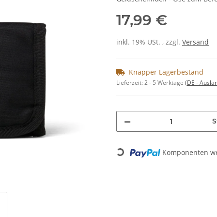
17,99 €
inkl. 19% USt. , zzgl.
Versand
Knapper Lagerbestand
Lieferzeit:
2 - 5 Werktage
(DE - Ausla
S
Komponenten wer
Loading...