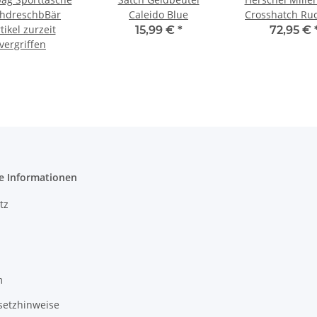
hdreschbBär
Caleido Blue
Crosshatch Ru
tikel zurzeit
15,99 €
*
72,95 €
vergriffen
e Informationen
tz
m
setzhinweise