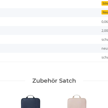
Sch
Neu
0,06
2,00
sch
neu
sch
Zubehör Satch