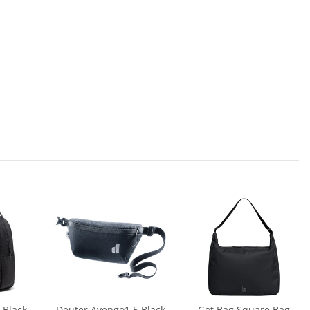
 Black
Deuter Avengo1.5 Black
Got Bag Square Bag