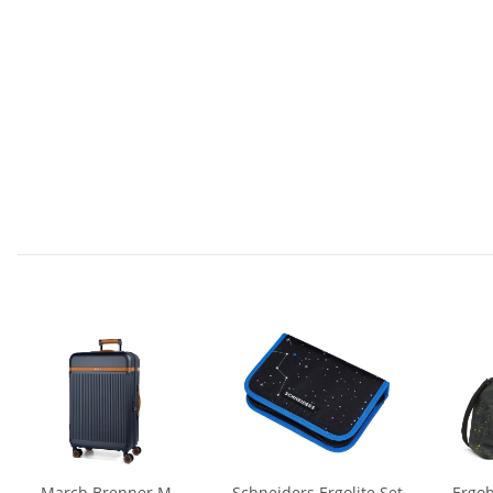
March Brenner M
Schneiders Ergolite Set
Ergob