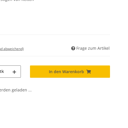
Frage zum Artikel
nd abweichend)
tk
In den Warenkorb
den geladen ...