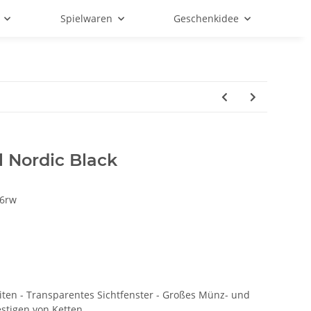
Spielwaren
Geschenkidee
 Nordic Black
6rw
iten - Transparentes Sichtfenster - Großes Münz- und
stigen von Ketten