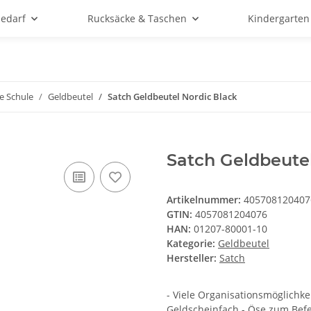
bedarf
Rucksäcke & Taschen
Kindergarten
e Schule
Geldbeutel
Satch Geldbeutel Nordic Black
Satch Geldbeutel
Artikelnummer:
405708120407
GTIN:
4057081204076
HAN:
01207-80001-10
Kategorie:
Geldbeutel
Hersteller:
Satch
- Viele Organisationsmöglichke
Geldscheinfach - Öse zum Befe