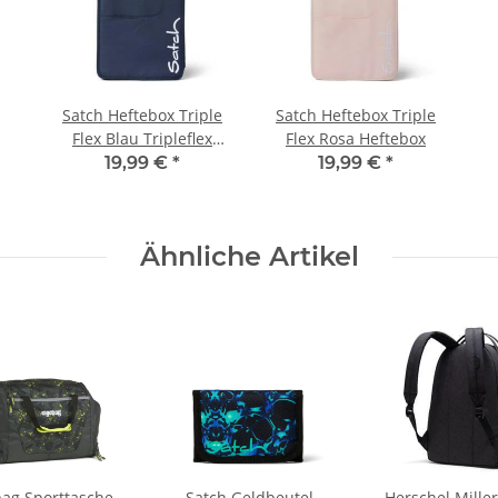
Satch Heftebox Triple
Satch Heftebox Triple
Flex Blau Tripleflex
Flex Rosa Heftebox
Heftebox
19,99 €
*
19,99 €
*
Ähnliche Artikel
ag Sporttasche
Satch Geldbeutel
Herschel Miller