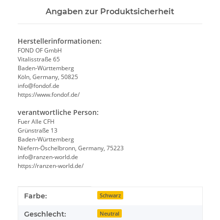
Angaben zur Produktsicherheit
Herstellerinformationen:
FOND OF GmbH
Vitalisstraße 65
Baden-Württemberg
Köln, Germany, 50825
info@fondof.de
https://www.fondof.de/
verantwortliche Person:
Fuer Alle CFH
Grünstraße 13
Baden-Württemberg
Niefern-Öschelbronn, Germany, 75223
info@ranzen-world.de
https://ranzen-world.de/
Produkteigenschaft
Wert
Farbe:
Schwarz
Geschlecht:
Neutral