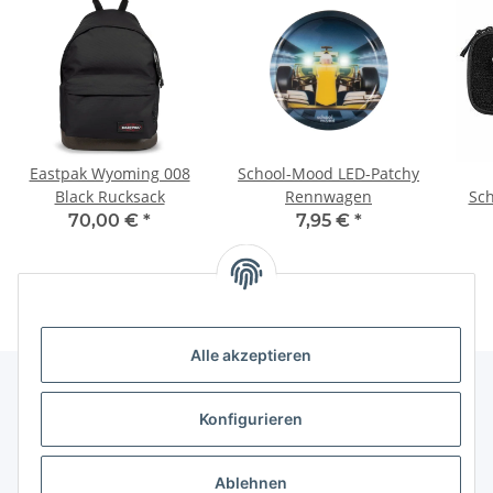
Eastpak Wyoming 008
School-Mood LED-Patchy
Black Rucksack
Rennwagen
Sc
Colo
70,00 €
*
7,95 €
*
Alle akzeptieren
Konfigurieren
Informationen
Ablehnen
Gesetzliche Informationen