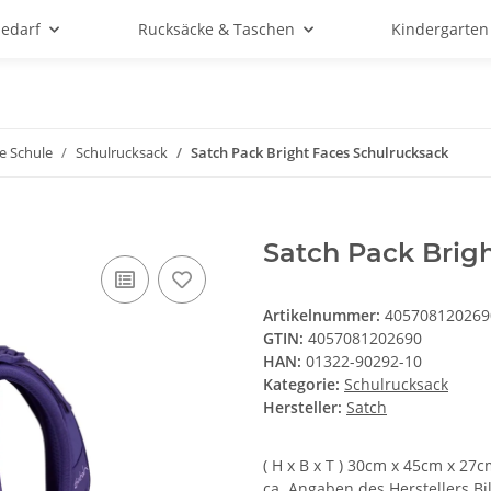
bedarf
Rucksäcke & Taschen
Kindergarten
e Schule
Schulrucksack
Satch Pack Bright Faces Schulrucksack
Satch Pack Brig
Artikelnummer:
405708120269
GTIN:
4057081202690
HAN:
01322-90292-10
Kategorie:
Schulrucksack
Hersteller:
Satch
( H x B x T ) 30cm x 45cm x 2
ca. Angaben des Herstellers Bi