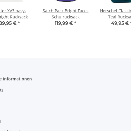
ter XV3 navy-
Satch Pack Bright Faces
Herschel Classi
ight Rucksack
Schulrucksack
Teal Rucks
89,95 €
*
119,99 €
*
49,95 €
e Informationen
tz
m