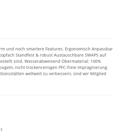
ssform und noch smartere Features. Ergonomisch Anpassbar
aptopfach Standfest & robust Austauschbare SWAPS auf
rgestellt sind. Wasserabweisend Obermaterial: 100%
t bügeln, nicht trockenreinigen PFC-freie Imprägnierung
onsstätten weltweit zu verbessern, sind wir Mitglied
23