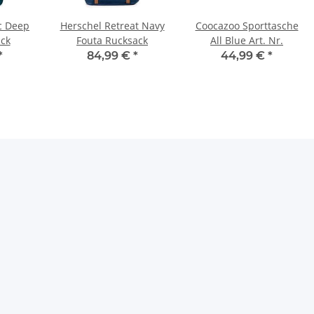
c Deep
Herschel Retreat Navy
Coocazoo Sporttasche
ack
Fouta Rucksack
All Blue Art. Nr.
*
84,99 €
*
44,99 €
*