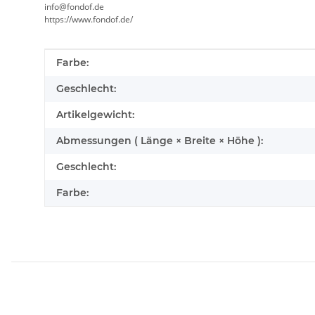
info@fondof.de
https://www.fondof.de/
Produkteigenschaft
Wert
Farbe:
Geschlecht:
Artikelgewicht:
Abmessungen ( Länge × Breite × Höhe ):
Geschlecht:
Farbe: