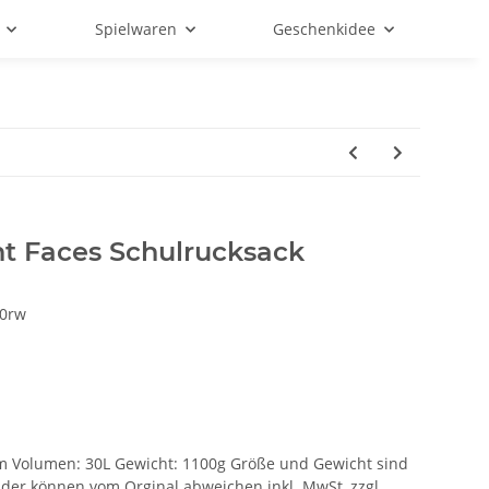
Spielwaren
Geschenkidee
ht Faces Schulrucksack
0rw
7cm Volumen: 30L Gewicht: 1100g Größe und Gewicht sind
lder können vom Orginal abweichen inkl. MwSt.,zzgl.