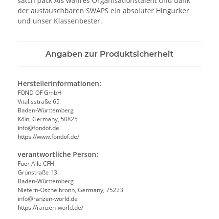
satch pack Als wahres Organisationstalent und dank
der austauschbaren SWAPS ein absoluter Hingucker
und unser Klassenbester.
Angaben zur Produktsicherheit
Herstellerinformationen:
FOND OF GmbH
Vitalisstraße 65
Baden-Württemberg
Köln, Germany, 50825
info@fondof.de
https://www.fondof.de/
verantwortliche Person:
Fuer Alle CFH
Grünstraße 13
Baden-Württemberg
Niefern-Öschelbronn, Germany, 75223
info@ranzen-world.de
https://ranzen-world.de/