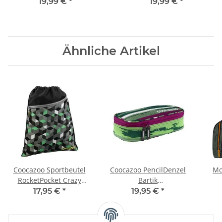
19,99 €
*
19,99 €
*
Ähnliche Artikel
Coocazoo Sportbeutel
Coocazoo PencilDenzel
Mc
RocketPocket Crazy
Bartik
Cubes Green
Schlampermäppchen
17,95 €
*
19,95 €
*