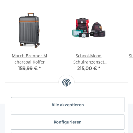
March Brenner M
School-Mood
St
charcoal Koffer
Schulranzenset
Champion Mika (Drache)
159,99 €
*
215,00 €
*
Alle akzeptieren
Konfigurieren
Informationen