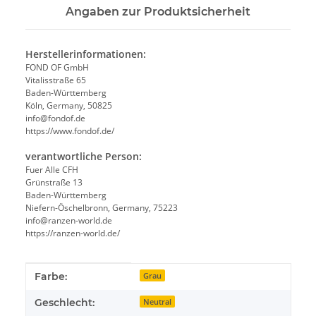
Angaben zur Produktsicherheit
Herstellerinformationen:
FOND OF GmbH
Vitalisstraße 65
Baden-Württemberg
Köln, Germany, 50825
info@fondof.de
https://www.fondof.de/
verantwortliche Person:
Fuer Alle CFH
Grünstraße 13
Baden-Württemberg
Niefern-Öschelbronn, Germany, 75223
info@ranzen-world.de
https://ranzen-world.de/
Produkteigenschaft
Wert
Farbe:
Grau
Geschlecht:
Neutral