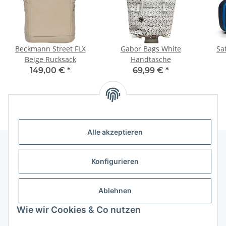
Beckmann Street FLX
Gabor Bags White
Sa
Beige Rucksack
Handtasche
149,00 €
*
69,99 €
*
Alle akzeptieren
Konfigurieren
Informationen
Ablehnen
Gesetzliche Informationen
Wie wir Cookies & Co nutzen