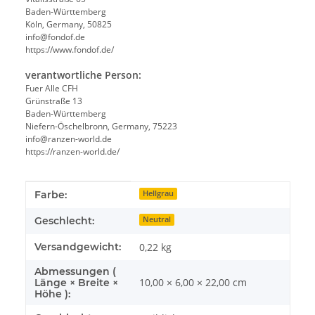
Baden-Württemberg
Köln, Germany, 50825
info@fondof.de
https://www.fondof.de/
verantwortliche Person:
Fuer Alle CFH
Grünstraße 13
Baden-Württemberg
Niefern-Öschelbronn, Germany, 75223
info@ranzen-world.de
https://ranzen-world.de/
Produkteigenschaft
Wert
Farbe:
Hellgrau
Geschlecht:
Neutral
Versandgewicht:
0,22 kg
Abmessungen (
10,00 × 6,00 × 22,00 cm
Länge × Breite ×
Höhe ):