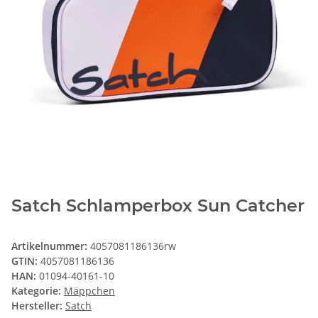
Satch Schlamperbox Sun Catcher
Artikelnummer:
4057081186136rw
GTIN:
4057081186136
HAN:
01094-40161-10
Kategorie:
Mäppchen
Hersteller:
Satch