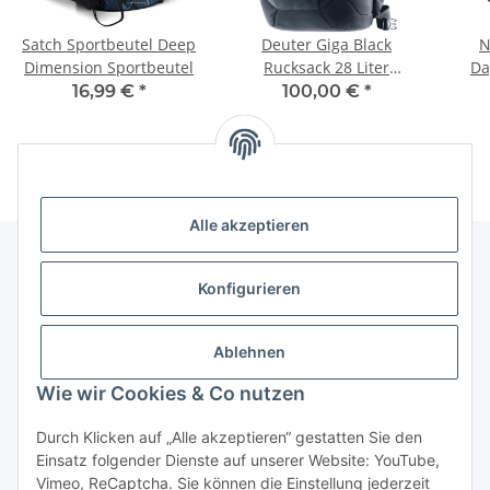
Satch Sportbeutel Deep
Deuter Giga Black
N
Dimension Sportbeutel
Rucksack 28 Liter
Da
3812321-17000-0
16,99 €
*
100,00 €
*
Alle akzeptieren
Konfigurieren
Informationen
Ablehnen
Gesetzliche Informationen
Wie wir Cookies & Co nutzen
Vertrag widerrufen
Durch Klicken auf „Alle akzeptieren“ gestatten Sie den
Einsatz folgender Dienste auf unserer Website: YouTube,
Vimeo, ReCaptcha. Sie können die Einstellung jederzeit