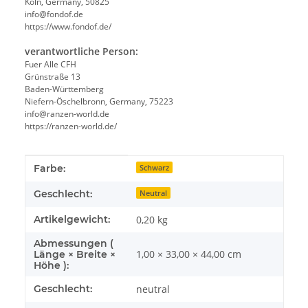
Köln, Germany, 50825
info@fondof.de
https://www.fondof.de/
verantwortliche Person:
Fuer Alle CFH
Grünstraße 13
Baden-Württemberg
Niefern-Öschelbronn, Germany, 75223
info@ranzen-world.de
https://ranzen-world.de/
Produkteigenschaft
Wert
Farbe:
Schwarz
Geschlecht:
Neutral
Artikelgewicht:
0,20
kg
Abmessungen (
1,00 × 33,00 × 44,00 cm
Länge × Breite ×
Höhe ):
Geschlecht:
neutral