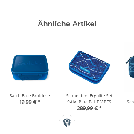
Ähnliche Artikel
Satch Blue Brotdose
Schneiders Ergolite Set
9-tlg. Blue BLUE VIBES
Sc
19,99 €
*
289,99 €
*