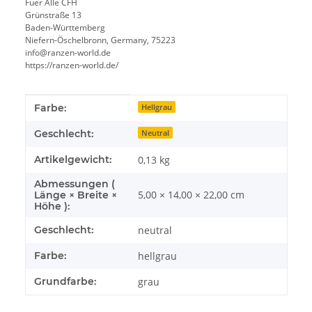
Fuer Alle CFH
Grünstraße 13
Baden-Württemberg
Niefern-Öschelbronn, Germany, 75223
info@ranzen-world.de
https://ranzen-world.de/
Produkteigenschaft
Wert
Farbe:
Hellgrau
Geschlecht:
Neutral
Artikelgewicht:
0,13
kg
Abmessungen (
5,00 × 14,00 × 22,00 cm
Länge × Breite ×
Höhe ):
Geschlecht:
neutral
Farbe:
hellgrau
Grundfarbe:
grau