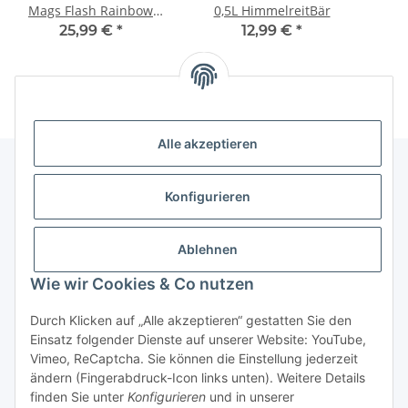
Mags Flash Rainbow
0,5L HimmelreitBär
Neyla
Kin
25,99 €
*
12,99 €
*
Alle akzeptieren
Konfigurieren
Informationen
Ablehnen
Gesetzliche Informationen
Wie wir Cookies & Co nutzen
Vertrag widerrufen
Durch Klicken auf „Alle akzeptieren“ gestatten Sie den
Einsatz folgender Dienste auf unserer Website: YouTube,
Vimeo, ReCaptcha. Sie können die Einstellung jederzeit
ändern (Fingerabdruck-Icon links unten). Weitere Details
finden Sie unter
Konfigurieren
und in unserer