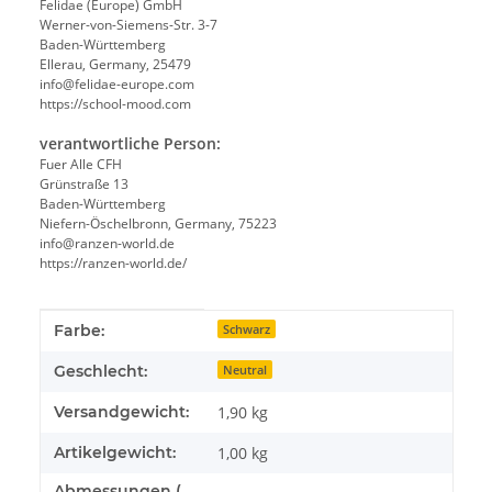
Felidae (Europe) GmbH
Werner-von-Siemens-Str. 3-7
Baden-Württemberg
Ellerau, Germany, 25479
info@felidae-europe.com
https://school-mood.com
verantwortliche Person:
Fuer Alle CFH
Grünstraße 13
Baden-Württemberg
Niefern-Öschelbronn, Germany, 75223
info@ranzen-world.de
https://ranzen-world.de/
Produkteigenschaft
Wert
Farbe:
Schwarz
Geschlecht:
Neutral
Versandgewicht:
1,90 kg
Artikelgewicht:
1,00
kg
Abmessungen (