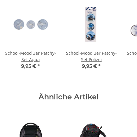
School-Mood 3er Patchy-
School-Mood 3er Patchy-
Scho
Set Aqua
Set Polizei
9,95 €
*
9,95 €
*
Ähnliche Artikel