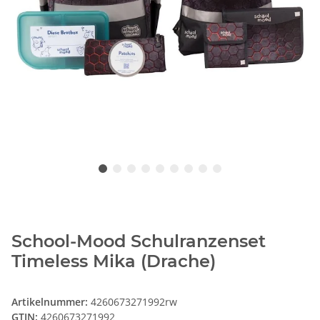
School-Mood Schulranzenset
Timeless Mika (Drache)
Artikelnummer:
4260673271992rw
GTIN:
4260673271992