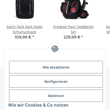
Satch Pack Dark Skate
Ergobag Pack TaekBärdo
Go
Schulrucksack
Set
M
109,99 €
*
229,99 €
*
Alle akzeptieren
Konfigurieren
Informationen
Ablehnen
Gesetzliche Informationen
Wie wir Cookies & Co nutzen